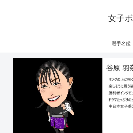
女子ボ
選手名鑑