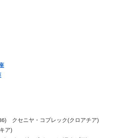
座
座
36、40-36) クセニヤ・コプレック(クロアチア)
キア)