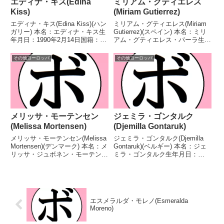
エディナ・キス(Edina
ミリアム・グティエレス
Kiss)
(Miriam Gutierrez)
エディナ・キス(Edina Kiss)(ハン
ミリアム・グティエレス(Miriam
ガリー) 本名：エディナ・キス生
Gutierrez)(スペイン) 本名：ミリ
年月日：1990年2月14日国籍：ハ
アム・グティエレス・パーラ生年
ンガリー戦績：38戦17勝
月日：1983年2月21日国籍：スペ
(10KO)21敗 【獲得タイトル】な
イン戦績：17戦15勝(5KO)2
その他ヨーロッパ
その他ヨーロッパ
し 【戦歴】2015/10/31 ○6R判
敗 【獲得タイトル】EBU欧州女
定 3-0(60-54...
子ライト級王座WBA世界女...
メリッサ・モーテンセン
ジェミラ・ゴンタルク
(Melissa Mortensen)
(Djemilla Gontaruk)
メリッサ・モーテンセン(Melissa
ジェミラ・ゴンタルク(Djemilla
Mortensen)(デンマーク) 本名：メ
Gontaruk)(ベルギー) 本名：ジェ
リッサ・ジュボネン・モーテンセ
ミラ・ゴンタルク生年月日：
ン生年月日：2001年11月3日国
1992年2月28日国籍：ベルギー戦
籍：デンマーク戦績：9戦9勝
績：30戦17勝(3KO)11敗2分 【獲
(5KO) 【獲得タイトル】2018年
得タイトル】EBU欧州女子フェ
度HSKボックスカップジュ...
ザー級王座 【戦歴】20...
エスメラルダ・モレノ(Esmeralda
Moreno)