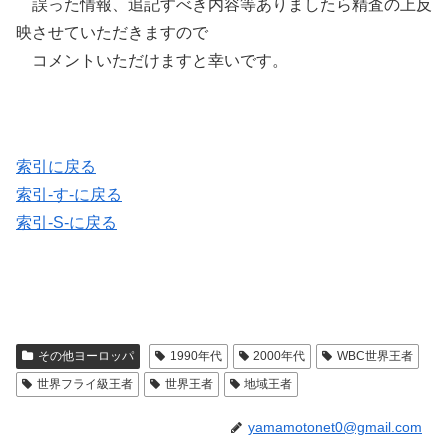
誤った情報、追記すべき内容等ありましたら精査の上反
映させていただきますので
コメントいただけますと幸いです。
索引に戻る
索引-す-に戻る
索引-S-に戻る
その他ヨーロッパ
1990年代
2000年代
WBC世界王者
世界フライ級王者
世界王者
地域王者
yamamotonet0@gmail.com