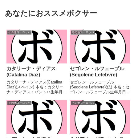
あなたにおススメボクサー
その他ヨーロッパ
その他ヨーロッパ
カタリーナ・ディアス
セゴレン・ルフェーブル
(Catalina Diaz)
(Segolene Lefebvre)
カタリーナ・ディアス(Catalina
セゴレン・ルフェーブル
Diaz)(スペイン) 本名：カタリー
(Segolene Lefebvre)(仏) 本名：セ
ナ・ディアス・パントハ生年月
ゴレン・ルフェーブル生年月日：
日：1980年3月27日国籍：スペイ
1993年5月30日国籍：仏戦績：21
ン戦績：11戦6勝(1KO)5敗 【獲
戦20勝(1KO)1敗 【獲得タイト
その他ヨーロッパ
その他ヨーロッパ
得タイトル】EBU欧州女子ミニ
ル】フランス女子スーパーフェザ
マム級王座 【戦歴】2017/...
ー級王座WBC女子スーパーバ
ン...