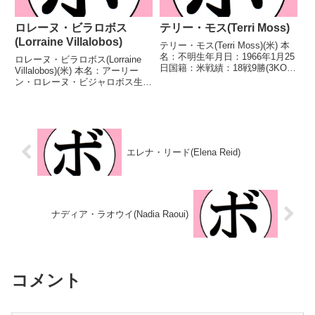
ロレーヌ・ビラロボス
テリー・モス(Terri Moss)
(Lorraine Villalobos)
テリー・モス(Terri Moss)(米) 本
名：不明生年月日：1966年1月25
ロレーヌ・ビラロボス(Lorraine
日国籍：米戦績：18戦9勝(3KO)9
Villalobos)(米) 本名：アーリー
敗 【獲得タイトル】WIBAインタ
ン・ロレーヌ・ビジャロボス生年
ーコンチネンタル女子ミニマム級
月日：1996年2月28日国籍：米戦
王座第3代WIBF世界女子ミニマ
績：10戦5勝(2KO)5敗 【獲得タ
ム級王座 【戦歴】200...
イトル】なし 【戦歴】
2017/07/21 ○4R判...
エレナ・リード(Elena Reid)
ナディア・ラオウイ(Nadia Raoui)
コメント