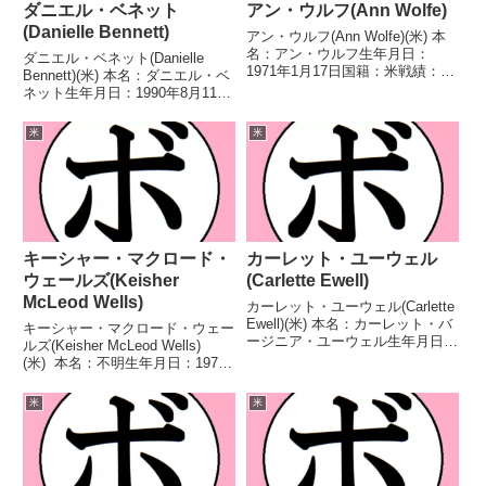
ダニエル・ベネット
アン・ウルフ(Ann Wolfe)
(Danielle Bennett)
アン・ウルフ(Ann Wolfe)(米) 本
名：アン・ウルフ生年月日：
ダニエル・ベネット(Danielle
1971年1月17日国籍：米戦績：26
Bennett)(米) 本名：ダニエル・ベ
戦24勝(16KO)1敗1無効試合 【獲
ネット生年月日：1990年8月11日
得タイトル】WIBC世界女子スー
国籍：米戦績：12戦9勝(2KO)3
パーミドル級王座IBA世界女子ス
敗 【獲得タイトル】NABF北米女
米
米
ーパーウェルター級王座IBA...
子スーパーバンタム級王座 【戦
歴】2019/10/26...
キーシャー・マクロード・
カーレット・ユーウェル
ウェールズ(Keisher
(Carlette Ewell)
McLeod Wells)
カーレット・ユーウェル(Carlette
Ewell)(米) 本名：カーレット・バ
キーシャー・マクロード・ウェー
ージニア・ユーウェル生年月日：
ルズ(Keisher McLeod Wells)
1971年8月20日生国籍：米戦績：
(米) 本名：不明生年月日：1977
27戦16勝(9KO)10敗1分 【獲得タ
年6月21日国籍：米戦績：12戦8
イトル】UBC米国クルーザー級
勝(1KO)3敗1無効試合 【獲得タ
米
米
王座UNBC米国女子...
イトル】米-ニューヨーク州女子
フライ級王座第5代WI...