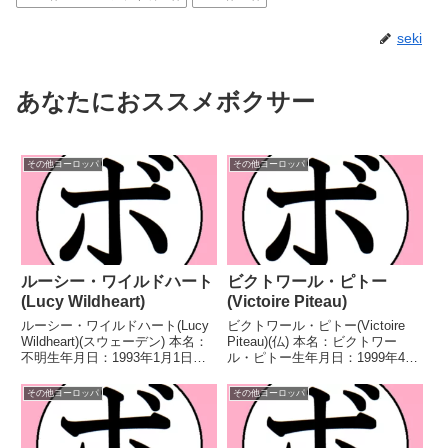
seki
あなたにおススメボクサー
その他ヨーロッパ
その他ヨーロッパ
ルーシー・ワイルドハート
ビクトワール・ピトー
(Lucy Wildheart)
(Victoire Piteau)
ルーシー・ワイルドハート(Lucy
ビクトワール・ピトー(Victoire
Wildheart)(スウェーデン) 本名：
Piteau)(仏) 本名：ビクトワー
不明生年月日：1993年1月1日国
ル・ピトー生年月日：1999年4月
籍：スウェーデン戦績：14戦11
19日国籍：仏戦績：18戦15勝
勝(4KO)3敗 【獲得タイトル】
(2KO)3敗 【獲得タイトル】フラ
その他ヨーロッパ
その他ヨーロッパ
IBOインターコンチネンタルライ
ンススーパーフェザー級王座フラ
ト級王座 【戦歴】2017/...
ンスライト級王座EBU欧州スー...