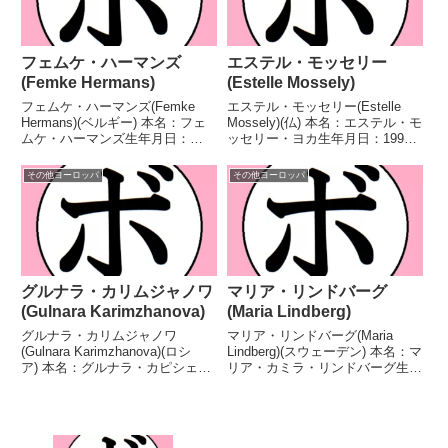
フェムケ・ハーマンズ
エステル・モッセリー
(Femke Hermans)
(Estelle Mossely)
フェムケ・ハーマンズ(Femke
エステル・モッセリー(Estelle
Hermans)(ベルギー) 本名：フェ
Mossely)(仏) 本名：エステル・モ
ムケ・ハーマンズ生年月日：
ッセリー・ヨカ生年月日：1992
1990年2月5日国籍：ベルギー戦
年8月19日国籍：仏戦績：14戦13
績：24戦19勝(6KO)5敗 【獲得タ
勝(1KO)1分 【獲得タイトル】
その他ヨーロッパ
その他ヨーロッパ
イトル】ベルギー女子スーパーミ
2016年度世界選手権ライト級優
ドル級王座WBFインターナショ
勝(アマチュア)リオデジャ...
ナル女...
グルナラ・カリムジャノワ
マリア・リンドバーグ
(Gulnara Karimzhanova)
(Maria Lindberg)
グルナラ・カリムジャノワ
マリア・リンドバーグ(Maria
(Gulnara Karimzhanova)(ロシ
Lindberg)(スウェーデン) 本名：マ
ア) 本名：グルナラ・カピシェフ
リア・カミラ・リンドバーグ生年
ナ・カリムジャノワ生年月日：不
月日：1977年3月30日国籍：スウ
明国籍：ロシア戦績：2戦1勝1
ェーデン戦績：32戦20勝(10KO)9
敗 【獲得タイトル】なし 【戦
敗2分1無効試合 【獲得タイト
歴】■WIBA世界女子ライト級タ
ル】GBU世界女子スーパー...
イトルマッチ...