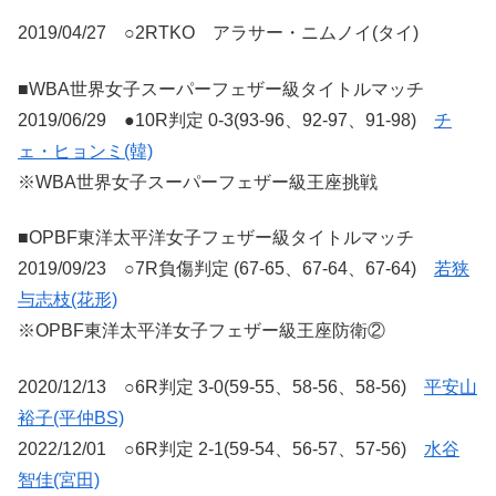
2019/04/27 ○2RTKO アラサー・ニムノイ(タイ)
■WBA世界女子スーパーフェザー級タイトルマッチ
2019/06/29 ●10R判定 0-3(93-96、92-97、91-98)
チ
ェ・ヒョンミ(韓)
※WBA世界女子スーパーフェザー級王座挑戦
■OPBF東洋太平洋女子フェザー級タイトルマッチ
2019/09/23 ○7R負傷判定 (67-65、67-64、67-64)
若狭
与志枝(花形)
※OPBF東洋太平洋女子フェザー級王座防衛②
2020/12/13 ○6R判定 3-0(59-55、58-56、58-56)
平安山
裕子(平仲BS)
2022/12/01 ○6R判定 2-1(59-54、56-57、57-56)
水谷
智佳(宮田)