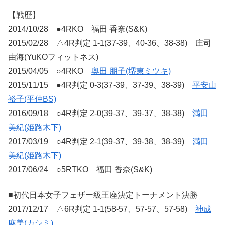
【戦歴】
2014/10/28 ●4RKO 福田 香奈(S&K)
2015/02/28 △4R判定 1-1(37-39、40-36、38-38) 庄司
由海(YuKOフィットネス)
2015/04/05 ○4RKO
奥田 朋子(堺東ミツキ)
2015/11/15 ●4R判定 0-3(37-39、37-39、38-39)
平安山
裕子(平仲BS)
2016/09/18 ○4R判定 2-0(39-37、39-37、38-38)
満田
美紀(姫路木下)
2017/03/19 ○4R判定 2-1(39-37、39-38、38-39)
満田
美紀(姫路木下)
2017/06/24 ○5RTKO 福田 香奈(S&K)
■初代日本女子フェザー級王座決定トーナメント決勝
2017/12/17 △6R判定 1-1(58-57、57-57、57-58)
神成
麻美(カシミ)