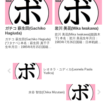
日本
日本
36...
判定 3-0(39-37、40-36、40-36)...
ガチコ 萩生田(Gachiko
岩川 美花(Mika Iwakawa)
Hagiuda)
岩川 美花(Mika Iwakawa)(姫路木
下) 本名：岩川 美花生年月日：
ガチコ 萩生田(Gachiko Hagiuda)
1983年7月26日国籍：日本戦績：
(ワタナベ) 本名：萩生田 真千子
24戦13勝(4KO)10敗1分 【獲得タ
生年月日：1985年8月15日国籍：
イトル】2010年度全日本女子選
日本戦績：3戦2敗1分 【獲得タイ
手権フライ級優勝(アマチュア)第
トル】なし 【戦歴】
5代OPBF東洋太平...
2022/03/25 ●4R判定 0-2(38-
38、37-39、3...
レオネラ・ユディカ(Leonela Paola
Yudica)
水谷 智佳(Chika Mizutani)