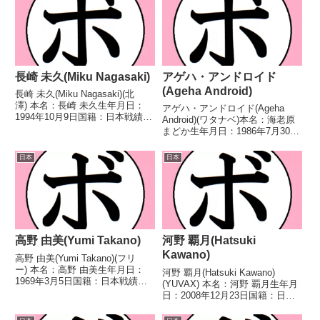
長崎 未久(Miku Nagasaki)
アゲハ・アンドロイド
(Ageha Android)
長崎 未久(Miku Nagasaki)(北
澤) 本名：長崎 未久生年月日：
アゲハ・アンドロイド(Ageha
1994年10月9日国籍：日本戦績：
Android)(ワタナベ)本名：海老原
8戦2勝5敗1分 【獲得タイトル】
まどか生年月日：1986年7月30日
なし 【戦歴】2022/07/09
国籍：日本戦績：2戦2敗【獲得
●4RTKO 中野 真由美(中野サイ
タイトル】なし【戦歴】
日本
日本
トウ)2022/12/...
2016/12/13 ●4R判定 0-3(35-
40、35-40、35-40...
高野 由美(Yumi Takano)
河野 覇月(Hatsuki
Kawano)
高野 由美(Yumi Takano)(フリ
ー) 本名：高野 由美生年月日：
河野 覇月(Hatsuki Kawano)
1969年3月5日国籍：日本戦績：
(YUVAX) 本名：河野 覇月生年月
17戦9勝(1KO)8敗 【獲得タイト
日：2008年12月23日国籍：日本
ル】なし 【戦歴】1998/05/10
戦績：2戦2勝 【獲得タイトル】
○4R判定 3-0(40-36、40-36、40-
なし 【戦歴】2026/03/21 ○4R