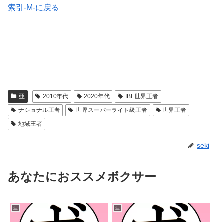
索引-M-に戻る
亜
2010年代
2020年代
IBF世界王者
ナショナル王者
世界スーパーライト級王者
世界王者
地域王者
seki
あなたにおススメボクサー
亜
亜