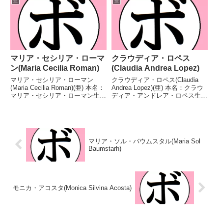
亜
亜
座WBAラテンアメリカ女子ミニ
得タイトル】FABアルゼンチン女
マム...
子スーパーフェザー...
マリア・セシリア・ローマ
クラウディア・ロペス
ン(Maria Cecilia Roman)
(Claudia Andrea Lopez)
マリア・セシリア・ローマン
クラウディア・ロペス(Claudia
(Maria Cecilia Roman)(亜) 本名：
Andrea Lopez)(亜) 本名：クラウ
マリア・セシリア・ローマン生年
ディア・アンドレア・ロペス生年
月日：1983年1月21日国籍：亜戦
月日：1979年7月4日国籍：亜戦
績：28戦17勝8敗2分1無効試
績：44戦26勝(6KO)18敗 【獲得
合 【獲得タイトル】FABアルゼ
タイトル】WBCラテンアメリカ
ンチン女子バンタム級王座第6...
スーパーバンタム級王座...
マリア・ソル・バウムスタル(Maria Sol
Baumstarh)
モニカ・アコスタ(Monica Silvina Acosta)