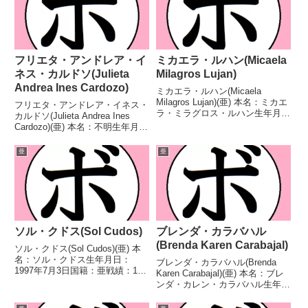
フリエタ・アンドレア・イ
ミカエラ・ルハン(Micaela
ネス・カルドソ(Julieta
Milagros Lujan)
Andrea Ines Cardozo)
ミカエラ・ルハン(Micaela
Milagros Lujan)(亜) 本名：ミカエ
フリエタ・アンドレア・イネス・
ラ・ミラグロス・ルハン生年月
カルドソ(Julieta Andrea Ines
日：1999年6月12日国籍：亜戦
Cardozo)(亜) 本名：不明生年月
績：21戦17勝(6KO)3敗1分 【獲
日：1993年11月13日国籍：亜戦
得タイトル】FABアルゼンチン女
績：20戦12勝(1KO)8敗 【獲得タ
亜
亜
子フライ級王座FABア...
イトル】南米女子バンタム級王座
FABアルゼン...
ソル・クドス(Sol Cudos)
ブレンダ・カラバハル
(Brenda Karen Carabajal)
ソル・クドス(Sol Cudos)(亜) 本
名：ソル・クドス生年月日：
ブレンダ・カラバハル(Brenda
1997年7月3日国籍：亜戦績：14
Karen Carabajal)(亜) 本名：ブレ
戦11勝(3KO)1敗2分 【獲得タイ
ンダ・カレン・カラバハル生年月
トル】FABアルゼンチン女子ミニ
日：1991年2月23日国籍：亜戦
マム級王座南米女子ミニマム級王
績：25戦18勝(9KO)6敗1分 【獲