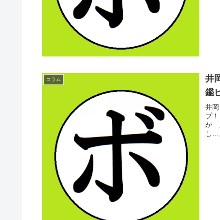
井
コラム
鑑ピ
井岡
プ！
が…
し…