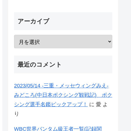
アーカイブ
最近のコメント
2023/05/14 -三重・メッセウィングみえ-
みどころ(中日本ボクシング観戦記) ボク
シング選手名鑑ピックアップ！
に
愛
よ
り
WBC世界バンタム級王者一覧(記録関