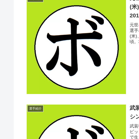
(
201
元世
選手
(米
頃。
武
選手紹介
シン
武装
ピッ
で生