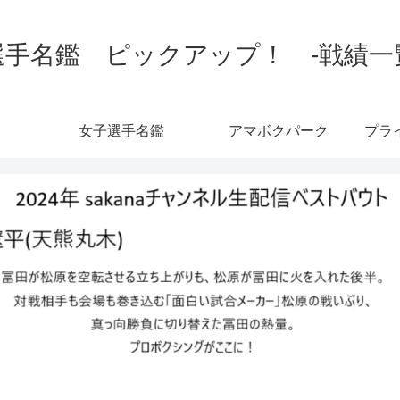
手名鑑 ピックアップ！ -戦績一覧-
女子選手名鑑
アマボクパーク
プラ