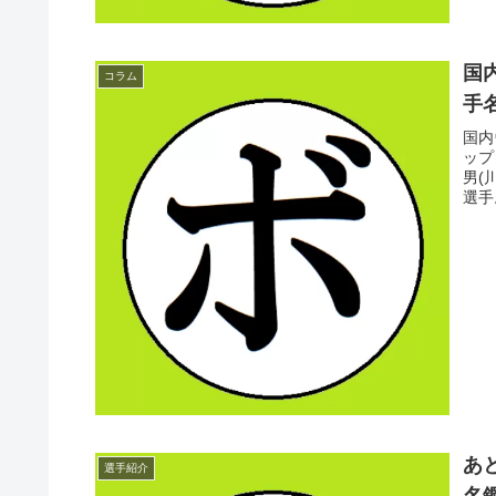
国
コラム
手名
国内
ップ
男(
選手
あ
選手紹介