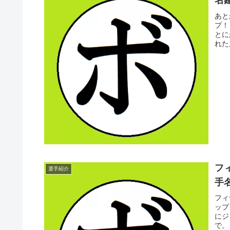
名鑑
あと
プ！
とに
れた
フ
選手紹介
手名
フィ
ップ
にジ
で。