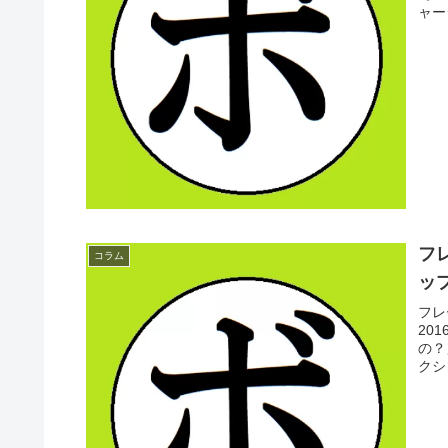
ャー
フ
コラム
ップ
フレ
20
の？
クシ