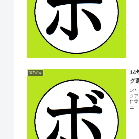
1
選手紹介
グ選
14
クア
に乗
ニー