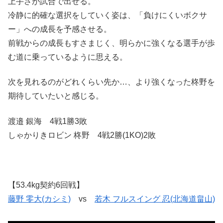
上手さが試合で出せる。
冷静に的確な選択をしていく姿は、「負けにくいボクサ
ー」への成長を予感させる。
前戦からの成長もすさまじく、明らかに強くなる選手が歩
む道に乗っているように思える。
次を見れるのがどれくらい先か…、より強くなった柊野を
期待していたいと感じる。
渡邉 銀海 4戦1勝3敗
しゃかりきロビン 柊野 4戦2勝(1KO)2敗
【53.4kg契約6回戦】
藤野 零大(カシミ)
vs
若木 フルスイング 忍(北海道畠山)