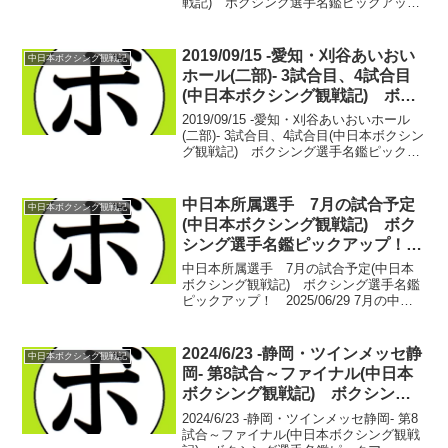
戦記) ボクシング選手名鑑ピックアッ
プ！ 【スーパーバンタム級8回戦】長谷
川 烈(KG大和) vs 武藤 涼太(松田)長谷
川 烈 11戦8勝(3KO)...
2019/09/15 -愛知・刈谷あいおい
中日本ボクシング観戦記
ホール(二部)- 3試合目、4試合目
(中日本ボクシング観戦記) ボク
シング選手名鑑ピックアップ！
2019/09/15 -愛知・刈谷あいおいホール
(二部)- 3試合目、4試合目(中日本ボクシン
グ観戦記) ボクシング選手名鑑ピックア
ップ！ 【ライトフライ級4回戦】ブル 弘
師(HEIWA) vs 亀川 陵太(ARITOMI)ブ
ル 弘師 6...
中日本所属選手 7月の試合予定
中日本ボクシング観戦記
(中日本ボクシング観戦記) ボク
シング選手名鑑ピックアップ！
2025/06/29
中日本所属選手 7月の試合予定(中日本
ボクシング観戦記) ボクシング選手名鑑
ピックアップ！ 2025/06/29 7月の中日
本の興行は1本。7/20に刈谷あいおいホー
ルで元日本ユース王者の安西 蓮(名古屋大
橋)が復活のリングに立つ。実力拮抗...
2024/6/23 -静岡・ツインメッセ静
中日本ボクシング観戦記
岡- 第8試合～ファイナル(中日本
ボクシング観戦記) ボクシング
選手名鑑ピックアップ！
2024/6/23 -静岡・ツインメッセ静岡- 第8
試合～ファイナル(中日本ボクシング観戦