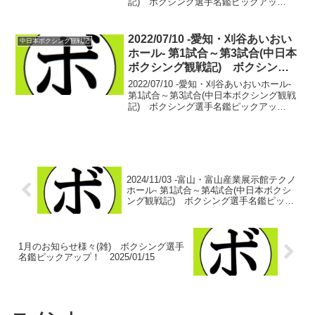
記) ボクシング選手名鑑ピックアッ
プ！ 【ライト級4回戦】浦野 一希(浜松堀
内) vs 秋山 星也(名古屋大橋)ロングレ
ンジに位置取りながらの攻防。緊...
2022/07/10 -愛知・刈谷あいおい
中日本ボクシング観戦記
ホール- 第1試合～第3試合(中日本
ボクシング観戦記) ボクシング
選手名鑑ピックアップ！
2022/07/10 -愛知・刈谷あいおいホール-
第1試合～第3試合(中日本ボクシング観戦
記) ボクシング選手名鑑ピックアッ
プ！ 【バンタム級4回戦】前納 拓(薬師
寺) vs 中澤 奈二郎(西遠)前納 拓 デビ
ュー戦中澤 奈二郎 デビュー...
2024/11/03 -富山・富山産業展示館テクノ
ホール- 第1試合～第4試合(中日本ボクシ
ング観戦記) ボクシング選手名鑑ピック
アップ！
1月のお知らせ様々(雑) ボクシング選手
名鑑ピックアップ！ 2025/01/15