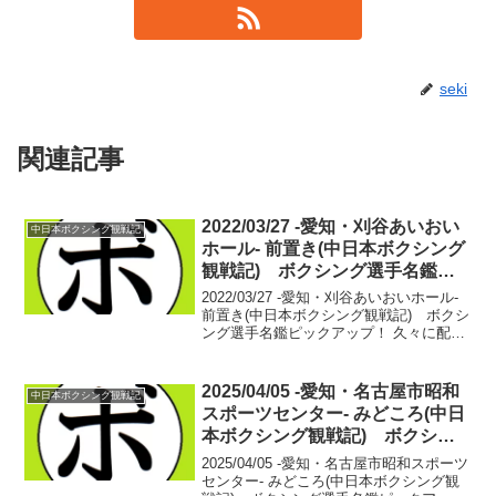
seki
関連記事
2022/03/27 -愛知・刈谷あいおい
中日本ボクシング観戦記
ホール- 前置き(中日本ボクシング
観戦記) ボクシング選手名鑑ピ
ックアップ！
2022/03/27 -愛知・刈谷あいおいホール-
前置き(中日本ボクシング観戦記) ボクシ
ング選手名鑑ピックアップ！ 久々に配信
のないボクシング観戦。心持ちも軽い。
選手の試合を続けて見ることで、その選
手のストーリーが見えてくる。結果、そ
2025/04/05 -愛知・名古屋市昭和
中日本ボクシング観戦記
の...
スポーツセンター- みどころ(中日
本ボクシング観戦記) ボクシン
グ選手名鑑ピックアップ！
2025/04/05 -愛知・名古屋市昭和スポーツ
センター- みどころ(中日本ボクシング観