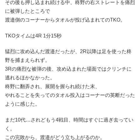
その後も押し込まれ続ける中、柊野の右ストレートを痛烈
に被弾したところで
渡邉側のコーナーからタオルが投げ込まれてのTKO。
TKOタイムは4R 1分15秒
猛烈に攻め込んだ渡邉だったが、2R以降は足を使った柊
野を捕まえられず。
3Rの痛烈な被弾の後、攻め込まれた場面ではクリンチに
逃れるほかなかった。
柊野に翻弄され、展開を握られ続けた末、
やれることを失ってのタオル投入はコーナーの英断だった
ように感じた。
まだ10代…されどもう4戦目、時間はすぐに過ぎ去ってい
く。
この完敗から、渡邉がどう立ち上がるのか。