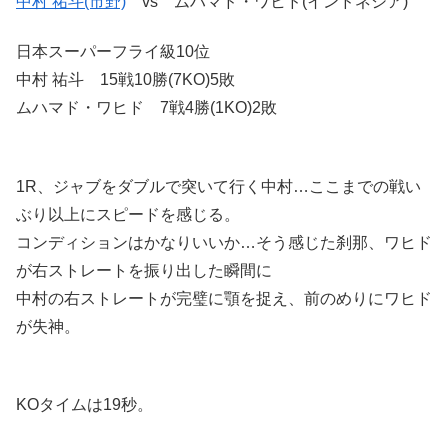
中村 祐斗(市野)
vs ムハマド・ワヒド(インドネシア)
日本スーパーフライ級10位
中村 祐斗 15戦10勝(7KO)5敗
ムハマド・ワヒド 7戦4勝(1KO)2敗
1R、ジャブをダブルで突いて行く中村…ここまでの戦い
ぶり以上にスピードを感じる。
コンディションはかなりいいか…そう感じた刹那、ワヒド
が右ストレートを振り出した瞬間に
中村の右ストレートが完璧に顎を捉え、前のめりにワヒド
が失神。
KOタイムは19秒。