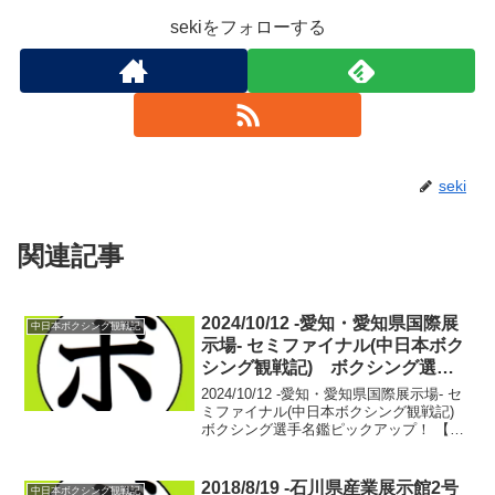
sekiをフォローする
seki
関連記事
2024/10/12 -愛知・愛知県国際展
中日本ボクシング観戦記
示場- セミファイナル(中日本ボク
シング観戦記) ボクシング選手
名鑑ピックアップ！
2024/10/12 -愛知・愛知県国際展示場- セ
ミファイナル(中日本ボクシング観戦記)
ボクシング選手名鑑ピックアップ！ 【ス
ーパーフライ級8回戦】政所 椋
(KWORLD3) vs アルビン・カミケ(比)
小さな体で思い切り飛び込んで来る...
2018/8/19 -石川県産業展示館2号
中日本ボクシング観戦記