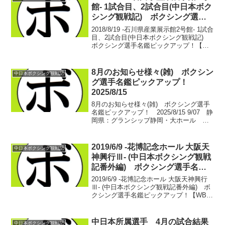
館- 1試合目、2試合目(中日本ボク
シング観戦記) ボクシング選手
名鑑ピックアップ！
2018/8/19 -石川県産業展示館2号館- 1試合
目、2試合目(中日本ボクシング観戦記)
ボクシング選手名鑑ピックアップ！【フ
ライ級４回戦】溝口 孝良(西遠) vs 堀
井 俊佑(ワタナベ)溝口 孝良 8戦2勝4敗2
分堀井 俊佑 4戦1勝...
8月のお知らせ様々(雑) ボクシン
中日本ボクシング観戦記
グ選手名鑑ピックアップ！
2025/8/15
8月のお知らせ様々(雑) ボクシング選手
名鑑ピックアップ！ 2025/8/15 9/07 静
岡県：グランシップ静岡・大ホール 駿
河男児BOXING GYM BOXING EVENT
Desafio129/14 愛知県：名古屋・IGアリ
ーナ ...
2019/6/9 -花博記念ホール 大阪天
中日本ボクシング観戦記
神興行Ⅲ- (中日本ボクシング観戦
記番外編) ボクシング選手名鑑
ピックアップ！
2019/6/9 -花博記念ホール 大阪天神興行
Ⅲ- (中日本ボクシング観戦記番外編) ボ
クシング選手名鑑ピックアップ！【WBF
アジア太平洋フライ級タイトルマッチ】■
フライ級10回戦花田 歩夢(フリー) vs
橋屋 諒(ウィング)花田 歩夢...
中日本所属選手 4月の試合結果
中日本ボクシング観戦記