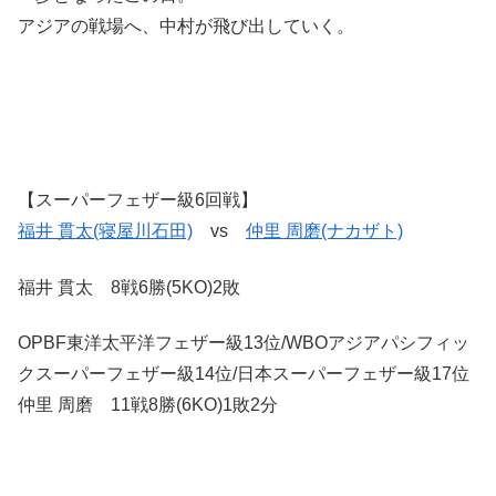
アジアの戦場へ、中村が飛び出していく。
【スーパーフェザー級6回戦】
福井 貫太(寝屋川石田)
vs
仲里 周磨(ナカザト)
福井 貫太 8戦6勝(5KO)2敗
OPBF東洋太平洋フェザー級13位/WBOアジアパシフィッ
クスーパーフェザー級14位/日本スーパーフェザー級17位
仲里 周磨 11戦8勝(6KO)1敗2分