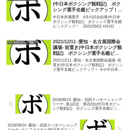
(中日本ボクシング観戦記) ボク
シング選手名鑑ピックアップ！
2021/05/01
中日本所属選手 4月の試合結果(中日本
ボクシング観戦記) ボクシング選手名鑑
ピックアップ！ 2021/05/01 4月4日
REAL SPIRITS.72 大阪府：堺市産業振
興センター【女子49.0kg契約6回戦】近藤
佐知子(駿河) vs...
2021/12/11 -愛知・名古屋国際会
中日本ボクシング観戦記
議場- 前置き(中日本ボクシング観
戦記) ボクシング選手名鑑ピッ
クアップ！
2021/12/11 -愛知・名古屋国際会議場- 前
置き(中日本ボクシング観戦記) ボクシン
グ選手名鑑ピックアップ！ 今や中日本の
聖地と呼ばれる刈谷あいおいホールだ
が、ボクシング開催の歴史はまだ浅い。
この日、試合が行われる名古屋国際会議
場は...
2019/08/24 -愛知・武田テバオーシャンア
リーナ- 第1試合、第2試合(中日本ボクシ
ング観戦記) ボクシング選手名鑑ピック
アップ！
2019/08/24 -愛知・武田テバオーシャンア
リーナ- セミファイナル(中日本ボクシン