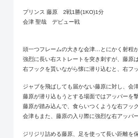
プリンス 藤原 2戦1勝(1KO)1分
会津 聖哉 デビュー戦
頭一つフレームの大きな会津…とにかく射程
強烈に長い右ストレートを突き刺すが、藤原
右フックを貰いながら懐に潜り込むと、右フ
ジャブを飛ばしても届かない藤原に対し、会
藤原が潜り込もうとする場面ではアッパーを
藤原が踏み込んで、食らいつくような右フッ
会津もまた、藤原の入り際に強烈な右アッパ
ジリジリ詰める藤原、足を使って長い距離を