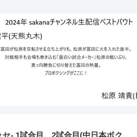
ンメッセ- 1試合目、2試合目(中日本ボク