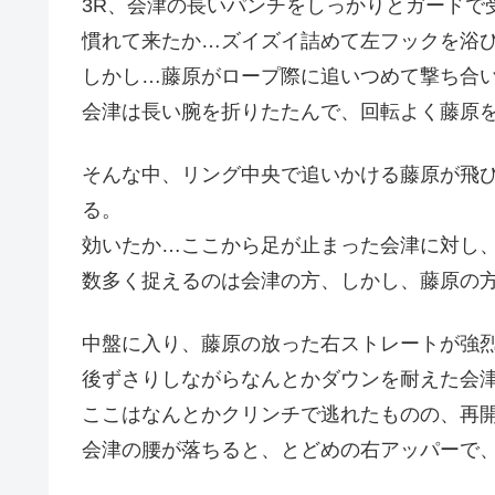
3R、会津の長いパンチをしっかりとガードで
慣れて来たか…ズイズイ詰めて左フックを浴
しかし…藤原がロープ際に追いつめて撃ち合
会津は長い腕を折りたたんで、回転よく藤原
そんな中、リング中央で追いかける藤原が飛
る。
効いたか…ここから足が止まった会津に対し
数多く捉えるのは会津の方、しかし、藤原の
中盤に入り、藤原の放った右ストレートが強
後ずさりしながらなんとかダウンを耐えた会
ここはなんとかクリンチで逃れたものの、再
会津の腰が落ちると、とどめの右アッパーで