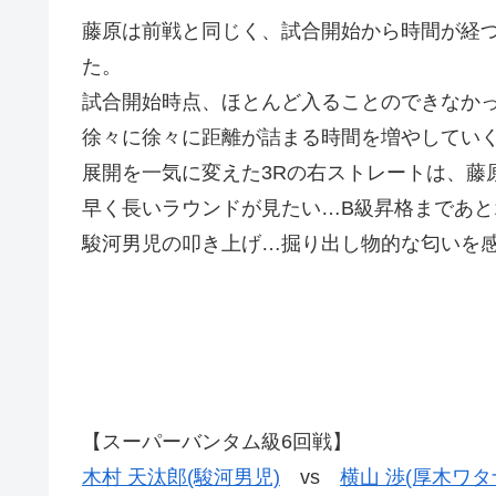
藤原は前戦と同じく、試合開始から時間が経
た。
試合開始時点、ほとんど入ることのできなか
徐々に徐々に距離が詰まる時間を増やしてい
展開を一気に変えた3Rの右ストレートは、藤
早く長いラウンドが見たい…B級昇格まであと1
駿河男児の叩き上げ…掘り出し物的な匂いを
【スーパーバンタム級6回戦】
木村 天汰郎(駿河男児)
vs
横山 渉(厚木ワタ