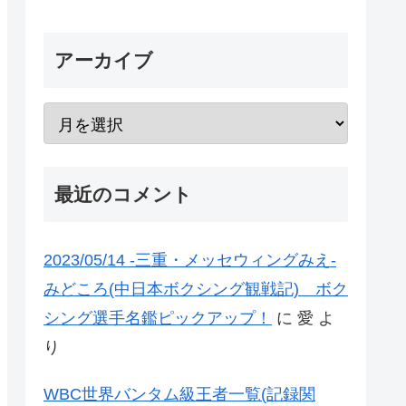
アーカイブ
最近のコメント
2023/05/14 -三重・メッセウィングみえ-
みどころ(中日本ボクシング観戦記) ボク
シング選手名鑑ピックアップ！
に
愛
よ
り
WBC世界バンタム級王者一覧(記録関