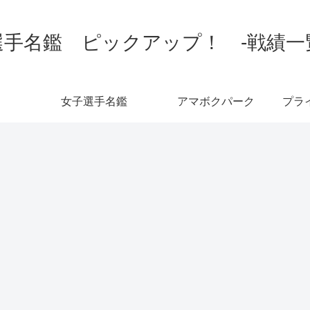
手名鑑 ピックアップ！ -戦績一覧-
女子選手名鑑
アマボクパーク
プラ