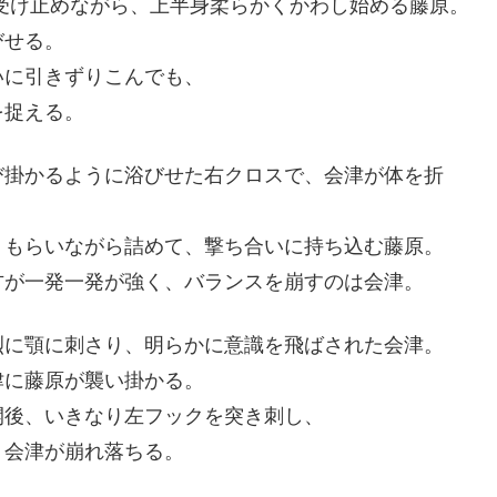
受け止めながら、上半身柔らかくかわし始める藤原。
びせる。
いに引きずりこんでも、
を捉える。
び掛かるように浴びせた右クロスで、会津が体を折
、もらいながら詰めて、撃ち合いに持ち込む藤原。
方が一発一発が強く、バランスを崩すのは会津。
烈に顎に刺さり、明らかに意識を飛ばされた会津。
津に藤原が襲い掛かる。
開後、いきなり左フックを突き刺し、
、会津が崩れ落ちる。