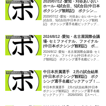
戦】廣瀬 悠斗(KG大和...
2020/07/12 -愛知・刈谷あいおい
中日本ボクシング観戦記
ホール- 4試合目、5試合目(中日本
ボクシング観戦記) ボクシング
選手名鑑ピックアップ！
2020/07/12 -愛知・刈谷あいおいホール- 4
試合目、5試合目(中日本ボクシング観戦
記) ボクシング選手名鑑ピックアップ！
■中日本スーパーライト級新人王準決勝
【スーパーライト級4回戦】近藤 璃空
(緑) vs 村田 望(岐阜ヨコゼキ)...
2024/8/12 -愛知・名古屋国際会議
中日本ボクシング観戦記
場- セミファイナル、ファイナル
(中日本ボクシング観戦記) ボク
シング選手名鑑ピックアップ！
2024/8/12 -愛知・名古屋国際会議場- セミ
ファイナル、ファイナル(中日本ボクシン
グ観戦記) ボクシング選手名鑑ピックア
ップ！ 【54kg契約6回戦】大城 雄都(トコ
ナメ) vs 犬塚 音也(松田)静かな立ち上
がりの中、入ってくる大...
中日本所属選手 2月の試合結果
中日本ボクシング観戦記
(中日本ボクシング観戦記) ボク
シング選手名鑑ピックアップ！
2026/03/01
中日本所属選手 2月の試合結果(中日本
ボクシング観戦記) ボクシング選手名鑑
ピックアップ！ 2026/03/01 【スーパー
ライト級4回戦】吉原 シュウ(天熊丸木)
vs ○ 松本 風毅(KG大和)開始直後のワ