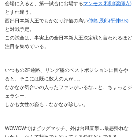
会場に入ると、第一試合に出場する
マンモス 和則(薬師寺)
とすれ違う。
西部日本新人王でもかなり評価の高い
仲島 辰郎(平仲BS)
と対戦予定。
この試合は、事実上の全日本新人王決定戦と言われるほど
注目を集めている。
いつもの2F通路、リング脇のベストポジションに目をや
ると、そこには既に数人の人が…。
なかなか気合いの入ったファンがいるな…と、ちょっとジ
ェラシー。
しかも女性の姿も…なかなか珍しい。
WOWOWではビッグマッチ、外は台風直撃…最悪帰れな
いかも…なんて状況でもやってくる酔狂どもである。