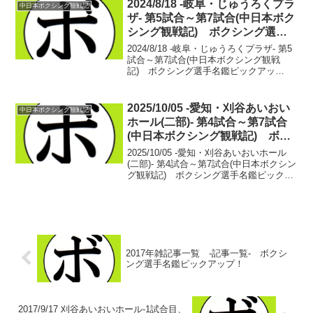
ンツーで勝負が決した。1分に満...
2024/8/18 -岐阜・じゅうろくプラ
中日本ボクシング観戦記
ザ- 第5試合～第7試合(中日本ボク
シング観戦記) ボクシング選手
名鑑ピックアップ！
2024/8/18 -岐阜・じゅうろくプラザ- 第5
試合～第7試合(中日本ボクシング観戦
記) ボクシング選手名鑑ピックアッ
プ！ 【スーパーバンタム級4回戦】まな
べ ゆうた(天熊丸木) vs 高橋 梨久(トコ
ナメ)ハンドスピード、コンビネーシ...
2025/10/05 -愛知・刈谷あいおい
中日本ボクシング観戦記
ホール(二部)- 第4試合～第7試合
(中日本ボクシング観戦記) ボク
シング選手名鑑ピックアップ！
2025/10/05 -愛知・刈谷あいおいホール
(二部)- 第4試合～第7試合(中日本ボクシン
グ観戦記) ボクシング選手名鑑ピックア
ップ！ 【バンタム級4回戦】松原 靖貴(ト
コナメ) vs 片桐 頌斗(中日) 勝者：松
原1RTKO出だしか...
2017年雑記事一覧 -記事一覧- ボクシ
ング選手名鑑ピックアップ！
2017/9/17 刈谷あいおいホール-1試合目、