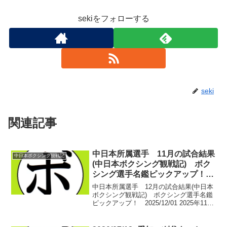
sekiをフォローする
seki
関連記事
中日本所属選手 11月の試合結果
中日本ボクシング観戦記
(中日本ボクシング観戦記) ボク
シング選手名鑑ピックアップ！
2025/12/01
中日本所属選手 12月の試合結果(中日本
ボクシング観戦記) ボクシング選手名鑑
ピックアップ！ 2025/12/01 2025年11月
5日(水) 東京都・後楽園ホールホープフ
ルファイトvol.44【スーパーライト級4回