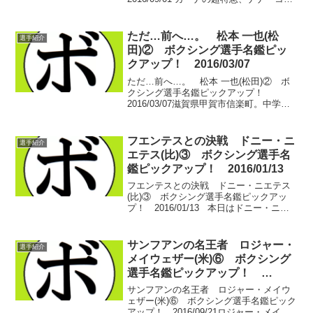
ドゥ(ガーナ)の八日目。 天才、アルツー
ル・アブラハム(亜)が自分が立っているの
かどうか分からなくなってしまうほどの
ただ…前へ…。 松本 一也(松
選手紹介
衝...
田)② ボクシング選手名鑑ピッ
クアップ！ 2016/03/07
ただ…前へ…。 松本 一也(松田)② ボ
クシング選手名鑑ピックアップ！
2016/03/07滋賀県甲賀市信楽町。中学時
代、ちょいとやんちゃだった松本 一也(松
田)は2つ上の先輩に憧れた。まるで兄の
ように慕った先輩は、滋賀で10年に1人の
フエンテスとの決戦 ドニー・ニ
選手紹介
逸材...
エテス(比)③ ボクシング選手名
鑑ピックアップ！ 2016/01/13
フエンテスとの決戦 ドニー・ニエテス
(比)③ ボクシング選手名鑑ピックアッ
プ！ 2016/01/13 本日はドニー・ニエ
テス(比)の三日目。 ジムで飼っているペ
ットの世話係…という雑用から世界王者
まで一気に駆け上がったニエテス。暫定
サンフアンの名王者 ロジャー・
選手紹介
王者...
メイウェザー(米)⑥ ボクシング
選手名鑑ピックアップ！
2016/09/21
サンフアンの名王者 ロジャー・メイウ
ェザー(米)⑥ ボクシング選手名鑑ピック
アップ！ 2016/09/21ロジャー・メイウ