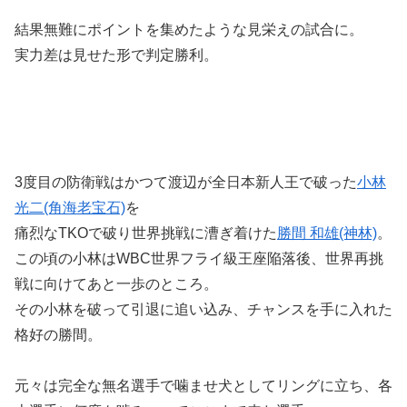
結果無難にポイントを集めたような見栄えの試合に。
実力差は見せた形で判定勝利。
3度目の防衛戦はかつて渡辺が全日本新人王で破った
小林
光二(角海老宝石)
を
痛烈なTKOで破り世界挑戦に漕ぎ着けた
勝間 和雄(神林)
。
この頃の小林はWBC世界フライ級王座陥落後、世界再挑
戦に向けてあと一歩のところ。
その小林を破って引退に追い込み、チャンスを手に入れた
格好の勝間。
元々は完全な無名選手で噛ませ犬としてリングに立ち、各