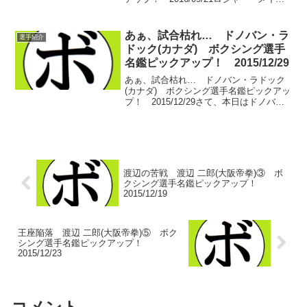
ェザー(米)のピックアップ6日目。前回は
ロジャーが世界前哨戦に圧倒的な勝利を
飾り、世界挑戦に辿り着いたところま
あぁ、試合枯れ… ドノバン・ラ
選手紹介
で。階段...
ドック(カナダ) ボクシング選手
名鑑ピックアップ！ 2015/12/29
あぁ、試合枯れ… ドノバン・ラドック
(カナダ) ボクシング選手名鑑ピックアッ
プ！ 2015/12/29さて、本日はドノバ
ン・ラドック(カナダ)の2回目。勢いに乗
って勝ち続けるラドック。マイク・タイ
ソン(米)との対戦が流れてもその勢いは収
まら...
渡辺の苦戦 渡辺 二郎(大阪帝拳)③ ボ
クシング選手名鑑ピックアップ！
2015/12/19
王座陥落 渡辺 二郎(大阪帝拳)⑤ ボク
シング選手名鑑ピックアップ！
2015/12/23