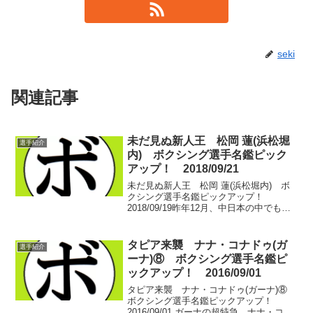
seki
関連記事
未だ見ぬ新人王 松岡 蓮(浜松堀
選手紹介
内) ボクシング選手名鑑ピック
アップ！ 2018/09/21
未だ見ぬ新人王 松岡 蓮(浜松堀内) ボ
クシング選手名鑑ピックアップ！
2018/09/19昨年12月、中日本の中でも僻
地とされる北陸の地で静岡の選手がデビ
ュー戦を飾った。松岡 蓮(浜松堀内)。石
川県金沢市の石川県産業展示館2号館。北
タピア来襲 ナナ・コナドゥ(ガ
選手紹介
陸の冬...
ーナ)⑧ ボクシング選手名鑑ピ
ックアップ！ 2016/09/01
タピア来襲 ナナ・コナドゥ(ガーナ)⑧
ボクシング選手名鑑ピックアップ！
2016/09/01 ガーナの超特急、ナナ・コナ