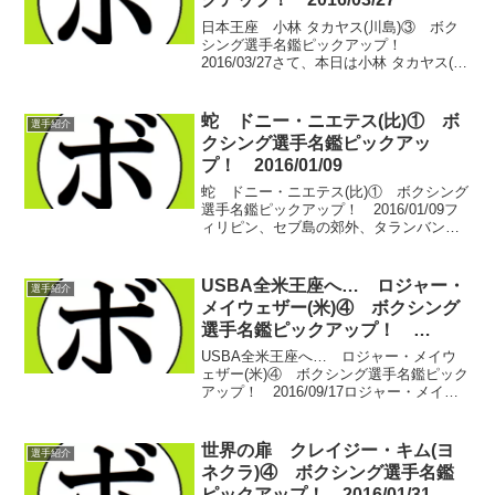
日本王座 小林 タカヤス(川島)③ ボク
シング選手名鑑ピックアップ！
2016/03/27さて、本日は小林 タカヤス(川
島)のピックアップ3日目。6回戦初勝利以
降怒涛の11連勝を飾り、チャンピオンカ
ーニバル前に世界ランカーを討ち破り、
蛇 ドニー・ニエテス(比)① ボ
選手紹介
日本ラ...
クシング選手名鑑ピックアッ
プ！ 2016/01/09
蛇 ドニー・ニエテス(比)① ボクシング
選手名鑑ピックアップ！ 2016/01/09フ
ィリピン、セブ島の郊外、タランバン地
区にある洋服メーカー。外見からはボク
シングとは何の関係もなさそうなこの企
業。中に入っていくと、突然大きなスペ
USBA全米王座へ… ロジャー・
選手紹介
ースにサン...
メイウェザー(米)④ ボクシング
選手名鑑ピックアップ！
2016/09/17
USBA全米王座へ… ロジャー・メイウ
ェザー(米)④ ボクシング選手名鑑ピック
アップ！ 2016/09/17ロジャー・メイウ
ェザー(米)のピックアップ4日目。前回
は、ロジャーがホープ対決やベテランと
の対決に勝ち残り全勝のまま駆け足で地
世界の扉 クレイジー・キム(ヨ
選手紹介
域王座...
ネクラ)④ ボクシング選手名鑑
ピックアップ！ 2016/01/31