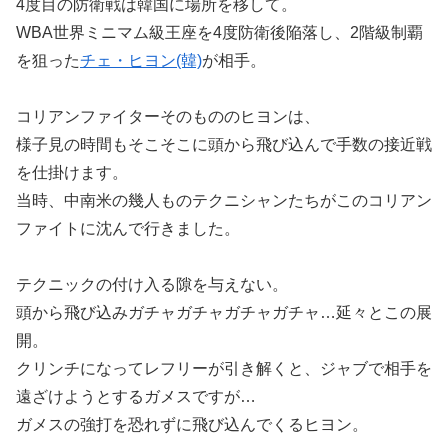
4度目の防衛戦は韓国に場所を移して。
WBA世界ミニマム級王座を4度防衛後陥落し、2階級制覇
を狙った
チェ・ヒヨン(韓)
が相手。
コリアンファイターそのもののヒヨンは、
様子見の時間もそこそこに頭から飛び込んで手数の接近戦
を仕掛けます。
当時、中南米の幾人ものテクニシャンたちがこのコリアン
ファイトに沈んで行きました。
テクニックの付け入る隙を与えない。
頭から飛び込みガチャガチャガチャガチャ…延々とこの展
開。
クリンチになってレフリーが引き解くと、ジャブで相手を
遠ざけようとするガメスですが…
ガメスの強打を恐れずに飛び込んでくるヒヨン。