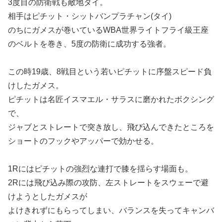
3度目の防衛戦も敵地タイ。
相手はピチット・シットバンプラチャン(タイ)
のちにガメスが巻いているWBA世界ライトフライ級王座
のベルトを巻き、5度の防衛に成功する強者。
この時19歳、8戦目という若いピチットに序盤スピード負
けしたガメス。
ピチットは名匠イスマエル・サラスに磨かれたボクシング
で、
ジャブとストレートで突き放し、飛び込んできたところを
ショートのフックやアッパーで効かせる。
1Rにはピチットの強烈な連打で膝を揺らす場面も。
2Rには飛び込み際の攻防、左ストレートをスウェーで避
けようとしたガメスが
よけきれずにもらってしまい、バランスを失ってキャンバ