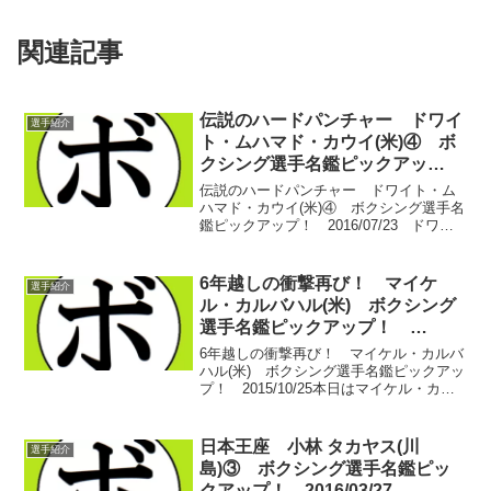
関連記事
伝説のハードパンチャー ドワイ
選手紹介
ト・ムハマド・カウイ(米)④ ボ
クシング選手名鑑ピックアッ
プ！ 2016/07/23
伝説のハードパンチャー ドワイト・ム
ハマド・カウイ(米)④ ボクシング選手名
鑑ピックアップ！ 2016/07/23 ドワイ
ト・ムハマド・カウイ(米)、4日目。 この
頃はまだ名前がドワイト・ブラックスト
ンだった頃。前回は、売り出し中の元
6年越しの衝撃再び！ マイケ
選手紹介
囚...
ル・カルバハル(米) ボクシング
選手名鑑ピックアップ！
2015/10/25
6年越しの衝撃再び！ マイケル・カルバ
ハル(米) ボクシング選手名鑑ピックアッ
プ！ 2015/10/25本日はマイケル・カル
バハル(米)の３回目。ウンベルト・ゴンサ
レス(メキシコ)との伝説の３番勝負以降で
す。軽量級世紀のビッグマッチに決着
日本王座 小林 タカヤス(川
選手紹介
が...
島)③ ボクシング選手名鑑ピッ
クアップ！ 2016/03/27