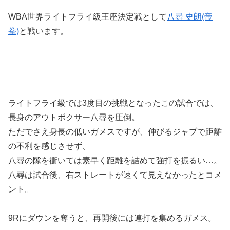
WBA世界ライトフライ級王座決定戦として
八尋 史朗(帝
拳)
と戦います。
ライトフライ級では3度目の挑戦となったこの試合では、
長身のアウトボクサー八尋を圧倒。
ただでさえ身長の低いガメスですが、伸びるジャブで距離
の不利を感じさせず、
八尋の隙を衝いては素早く距離を詰めて強打を振るい…。
八尋は試合後、右ストレートが速くて見えなかったとコメ
ント。
9Rにダウンを奪うと、再開後には連打を集めるガメス。