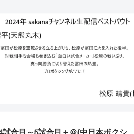
ル- 4試合目～5試合目＋＠(中日本ボクシ