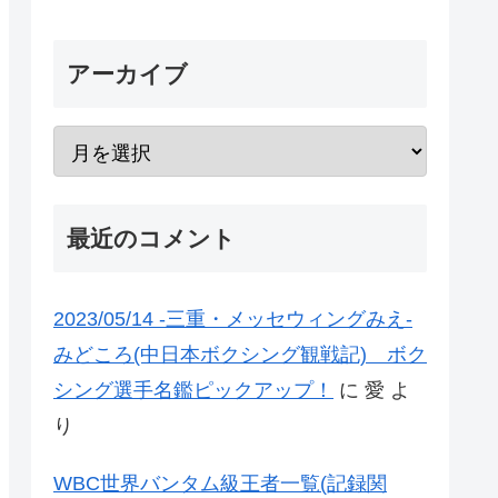
アーカイブ
最近のコメント
2023/05/14 -三重・メッセウィングみえ-
みどころ(中日本ボクシング観戦記) ボク
シング選手名鑑ピックアップ！
に
愛
よ
り
WBC世界バンタム級王者一覧(記録関