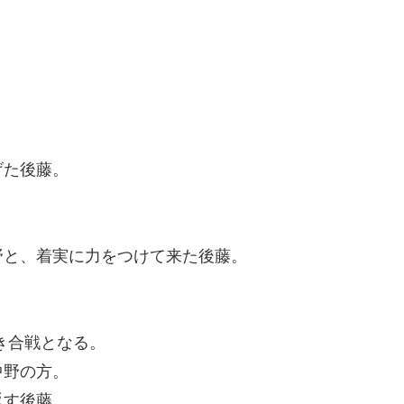
。
げた後藤。
野と、着実に力をつけて来た後藤。
き合戦となる。
中野の方。
返す後藤。