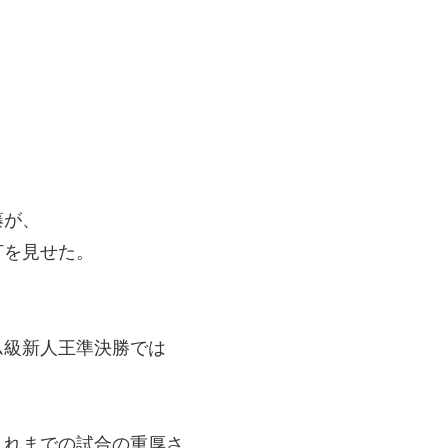
藤が、
打を見せた。
ム級新人王準決勝では
これまでの試合の重厚さ。