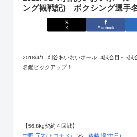
ング観戦記) ボクシング選手
X
Facebook
2018/4/1 -刈谷あいおいホール- 4試合目
名鑑ピックアップ！
【56.8kg契約４回戦】
中野 元気(トコナメ)
vs
後藤 憬(中日)