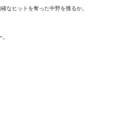
的確なヒットを奪った中野を獲るか。
ー。