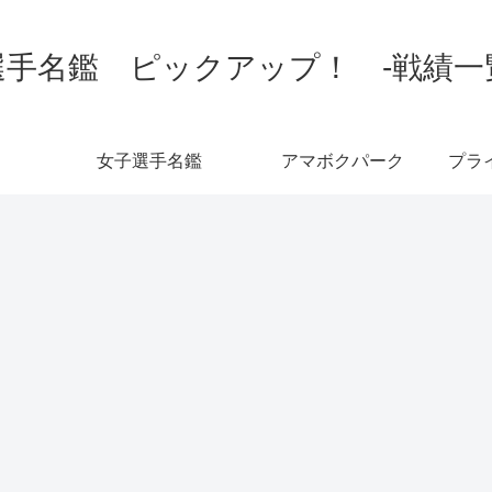
手名鑑 ピックアップ！ -戦績一覧-
女子選手名鑑
アマボクパーク
プラ