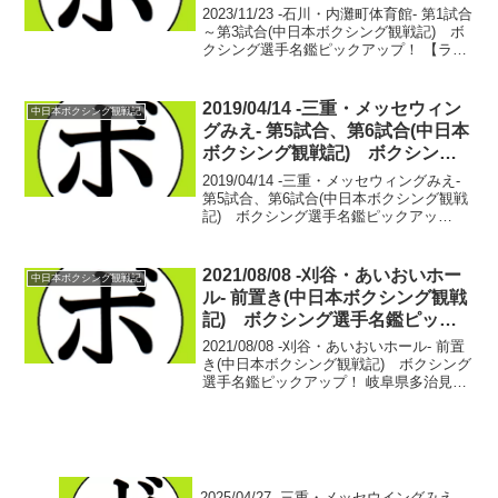
鑑ピックアップ！
2023/11/23 -石川・内灘町体育館- 第1試合
～第3試合(中日本ボクシング観戦記) ボ
クシング選手名鑑ピックアップ！ 【ライ
ト級4回戦】木内 翔太(カシミ) vs 森村
怜司(とよはし)ジャブを突きながら好戦的
に攻めていくは木内の方...
2019/04/14 -三重・メッセウィン
中日本ボクシング観戦記
グみえ- 第5試合、第6試合(中日本
ボクシング観戦記) ボクシング
選手名鑑ピックアップ！
2019/04/14 -三重・メッセウィングみえ-
第5試合、第6試合(中日本ボクシング観戦
記) ボクシング選手名鑑ピックアッ
プ！ 【フライ級4回戦】塩谷 尚也(市
野) vs 亀川 陵太(ARITOMI)塩谷 尚
也 デビュー戦亀川 陵太...
2021/08/08 -刈谷・あいおいホー
中日本ボクシング観戦記
ル- 前置き(中日本ボクシング観戦
記) ボクシング選手名鑑ピック
アップ！
2021/08/08 -刈谷・あいおいホール- 前置
き(中日本ボクシング観戦記) ボクシング
選手名鑑ピックアップ！ 岐阜県多治見市
出身の田中 亮明が銅メダル獲得。オリン
ピック開催期間真っただ中、飛び上がる
程嬉しい結果が出る。女子ボクシング
で...
2025/04/27 -三重・メッセウイングみえ-