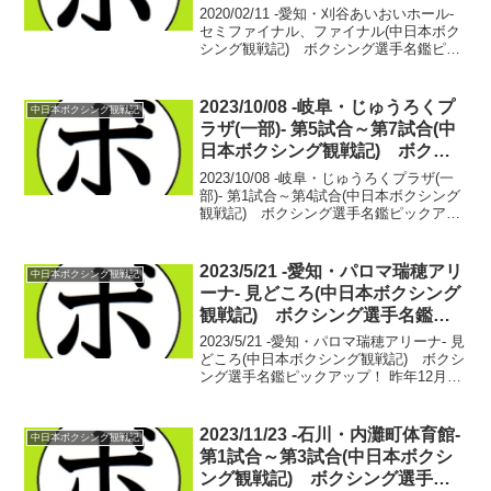
ボクシング選手名鑑ピックアッ
2020/02/11 -愛知・刈谷あいおいホール-
プ！
セミファイナル、ファイナル(中日本ボク
シング観戦記) ボクシング選手名鑑ピッ
クアップ！【スーパーバンタム級8回戦】
英 洸貴(カシミ) vs ペッチティー・ペ
ッチインディー(タイ)英 洸貴 ...
2023/10/08 -岐阜・じゅうろくプ
中日本ボクシング観戦記
ラザ(一部)- 第5試合～第7試合(中
日本ボクシング観戦記) ボクシ
ング選手名鑑ピックアップ！
2023/10/08 -岐阜・じゅうろくプラザ(一
部)- 第1試合～第4試合(中日本ボクシング
観戦記) ボクシング選手名鑑ピックアッ
プ！ ■2023年度中日本・西部日本フェザ
ー級新人王対抗戦【フェザー級4回戦】石
崎 大二朗(LUSH) ○ ...
2023/5/21 -愛知・パロマ瑞穂アリ
中日本ボクシング観戦記
ーナ- 見どころ(中日本ボクシング
観戦記) ボクシング選手名鑑ピ
ックアップ！
2023/5/21 -愛知・パロマ瑞穂アリーナ- 見
どころ(中日本ボクシング観戦記) ボクシ
ング選手名鑑ピックアップ！ 昨年12月、
興行かぶりで見れなかった田中 恒成(畑
中)ようやくようやく見に行けます！セミ
ファイナルには王座が見える位置に...
2023/11/23 -石川・内灘町体育館-
中日本ボクシング観戦記
第1試合～第3試合(中日本ボクシ
ング観戦記) ボクシング選手名