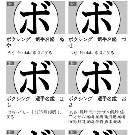
索引
索引
ボクシング 選手名鑑 ぬ
ボクシング 選手名鑑 つ
や
せ
-ぬや- No data 索引に戻る
-つせ- No data 索引に戻る
索引
索引
ボクシング 選手名鑑 は
ボクシング 選手名鑑 お
も
さ
-はも- バモス 中村(六島) 索引に
-おさ- 尾崎 恵一(オサム)尾崎 信
戻る
二(オサム)尾崎 禎典(角海老)尾崎
恒明(野口)尾崎 信義(青木)尾嶋 宏
幸(ワールドS)尾崎 弘幸(広島)尾
崎 富士雄(帝拳)尾崎 優日(ワール
索引
索引