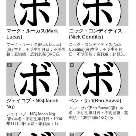
マーク・ルーカス(Mark
ニック・コンディティス
Lucas)
(Nick Conditis)
マーク・ルーカス(Mark Lucas)
ニック・コンディティス(Nick
(豪) 本名：不明生年月日：不明国
Conditis)(豪)本名：不明生年月
籍：豪戦績：15戦10勝(3KO)5
日：不明国籍：豪戦績：14戦5勝
敗 【獲得タイトル】OPBF東洋
7敗2分【獲得タイトル】なし
太平洋ミドル級シルバー王
【戦歴】1980/12/17 △4R判定
豪
豪
座 【戦歴】2014/12/03 ○3R棄
(採点不明) ロッキー・ウォーレ
権 トラビス・バートン(豪)20...
ン(豪)1981/03/06 ●...
ジェイコブ・NG(Jacob
ベン・サバ(Ben Savva)
Ng)
ベン・サバ(Ben Savva)(豪) 本
名：不明生年月日：不明国籍：英
ジェイコブ・NG(Jacob Ng)
戦績：13戦11勝(4KO)2敗 【獲
(豪) 本名：不明生年月日：1994
得タイトル】豪州-ニューサウス
年11月20日国籍：豪戦績：17戦
ウェールズ州ウェルター級王座
16勝(12KO)1敗 【獲得タイト
OPBF東洋太平洋ウェルター級シ
ル】豪州-クイーンズランド州ラ
豪
豪