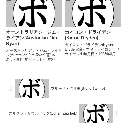
ルバー王座ABCO(WBCアジア)...
イト級王座豪州ライト級王座IBF
ライト級ユース王座IBFインター
ナシ...
オーストラリアン・ジム・
カイロン・ドライデン
ライアン(Australian Jim
(Kyron Dryden)
Ryan)
カイロン・ドライデン(Kyron
Dryden)(豪) 本名：カイロン・ド
オーストラリアン・ジム・ライア
ライデン生年月日：1993年8月17
ン(Australian Jim Ryan)(豪)本
日国籍：豪戦績：16戦14勝
名：不明生年月日：1869年2月13
(11KO)2敗 【獲得タイトル】IBO
日国籍：豪戦績：58戦18勝
ウェルター級ユース王座 【戦
(16KO)22敗12分3無効試合3無判
歴】2013/06/29 ...
定【獲得タイトル】なし【戦歴】
1889/08/26 ○...
ブルーノ・タリモ(Bruno Tarimo)
スルタン・ザウルベック(Sultan Zaurbek)