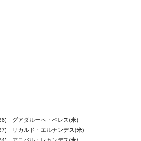
6、40-36) グアダルーペ・ペレス(米)
6、39-37) リカルド・エルナンデス(米)
4、58-54) アニバル・レセンデス(米)