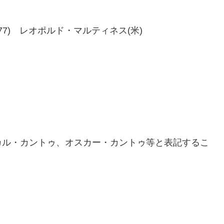
3、75-77) レオポルド・マルティネス(米)
カル・カントゥ、オスカー・カントゥ等と表記するこ