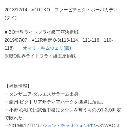
2018/12/14 ○1RTKO ファーピチュク・ポーパカディ
(タイ)
■IBO世界ライトフライ級王座決定戦
2019/07/07 ●12R判定 0-3(113-114、111-116、110-
118)
オマリ・キムウェリ(豪)
※IBO世界ライトフライ級王座挑戦
【補足情報】
・タンザニア-ダルエスサラーム出身。
・豪州-ビクトリア州ディアパークを拠点に活動。
・小野 心戦では試合中盤にダウンを奪うものの1-2の判定
で敗れた。
・2013年12月には
ション・チャオツォン(中)
へのWBC世