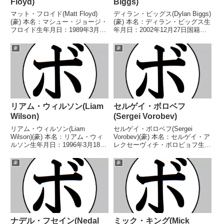
Floyd)
Biggs)
マット・フロイド(Matt Floyd)
ディラン・ビッグス(Dylan Biggs)
(豪) 本名：マシュー・ジョージ・
(豪) 本名：ディラン・ビッグス生
フロイド生年月日：1989年3月22
年月日：2002年12月27日国籍：
日国籍：豪戦績：17戦15勝
豪戦績：19戦18勝(9KO)1敗 【獲
(10KO)2敗 【獲得タイトル】
得タイトル】WBCグランプリミ
豪
豪
WBCアジア(ABCO)ライトヘビー
ドル級優勝ANBF豪州スーパーウ
級シルバー王座豪州-西オースト
ェルター級王座豪州スーパ...
ラ...
リアム・ウィルソン(Liam
セルゲイ・ボロベフ
Wilson)
(Sergei Vorobev)
リアム・ウィルソン(Liam
セルゲイ・ボロベフ(Sergei
Wilson)(豪) 本名：リアム・ウィ
Vorobev)(豪) 本名：セルゲイ・ア
ルソン生年月日：1996年3月18日
レクセーヴィチ・ボロビョフ生年
国籍：豪戦績：21戦18勝(10KO)3
月日：1994年10月3日国籍：豪戦
敗 【獲得タイトル】豪州スーパ
績：28戦21勝(15KO)5敗2分 【獲
豪
豪
ーフェザー級王座IBFスーパーフ
得タイトル】ロシアスーパーウェ
ェザー級ユース王座第17代
ルター級王座 【戦歴】20...
WBO...
ナデル・フセイン(Nedal
ミック・キング(Mick