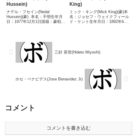
Hussein)
King)
ナデル・フセイン(Nedal
ミック・キング(Mick King)(豪)本
Hussein)(豪) 本名：不明生年月
名：ジョセフ・ウェイクフィール
日：1977年12月1日国籍：豪戦
ド・ケント生年月日：1892年6月
績：48戦43勝(27KO)5敗 【獲得
24日国籍：豪戦績：81戦38勝
タイトル】豪州バンタム級王座豪
(19KO)26敗13分4無効試合【獲得
州スーパーバンタム級王座コモン
タイトル】豪-タスマニア州ミド
ウェルス英連邦スーパーバンタム
ル級王座米-太平洋沿岸ヘビー
級...
級...
三好 英登(Hideto Miyoshi)
ホセ・ベナビデス(Jose Benavidez Jr)
コメント
コメントを書き込む