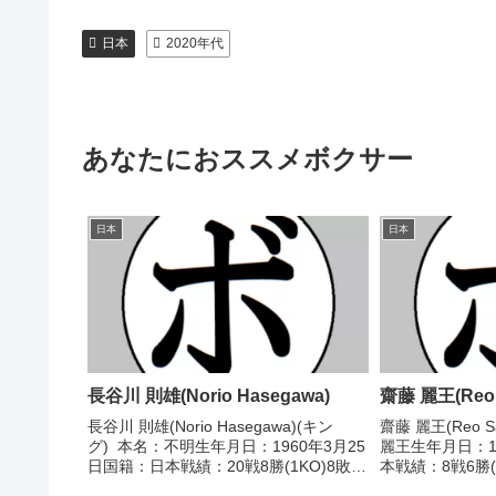
日本
2020年代
あなたにおススメボクサー
日本
日本
長谷川 則雄(Norio Hasegawa)
齋藤 麗王(Reo S
長谷川 則雄(Norio Hasegawa)(キン
齋藤 麗王(Reo S
グ) 本名：不明生年月日：1960年3月25
麗王生年月日：1
日国籍：日本戦績：20戦8勝(1KO)8敗4
本戦績：8戦6勝(
分 【獲得タイトル】なし 【戦歴】
ル】2014年度