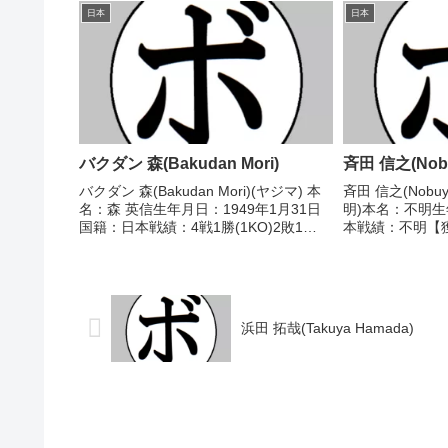
1980/11/12 △4R判定 (採点不明) 山
マチュア)201
日本
日本
本 博士(笹...
勝(アマチュア)20.
バクダン 森(Bakudan Mori)
斉田 信之(Nobuy
バクダン 森(Bakudan Mori)(ヤジマ) 本
斉田 信之(Nobuy
名：森 英信生年月日：1949年1月31日
明)本名：不明
国籍：日本戦績：4戦1勝(1KO)2敗1
本戦績：不明【
分 【獲得タイトル】なし 【戦歴】
歴】不明【補足
1969/06/12 ○4RKO 荒田 寛之(三
明済みのもののみ
鷹)1969/07/2...
選手情報の掲載がない
浜田 拓哉(Takuya Hamada)