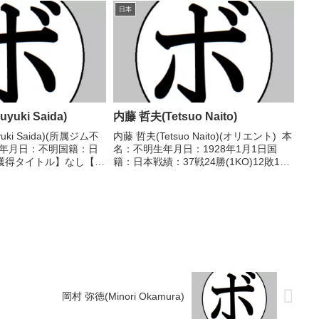
5年度高校選抜ライト級優
西日本フェザー級新人王 【戦歴】
日本
..
1989/11/30 ●4...
uki Saida)
内藤 哲夫(Tetsuo Naito)
uki Saida)(所属ジム不
内藤 哲夫(Tetsuo Naito)(オリエント) 本
生年月日：不明国籍：日
名：不明生年月日：1928年1月1日国
獲得タイトル】なし【戦
籍：日本戦績：37戦24勝(1KO)12敗1
情報】・戦績/戦歴は判
分 【獲得タイトル】第2代日本ライト級
記載。・BoxRecには
王座 【戦歴】1947/02/01 ○3R棄権
。(2020/06...
竹内 太久...
岡村 弥徳(Minori Okamura)