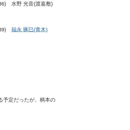
40-36) 水野 光音(渡嘉敷)
勝
-39)
福永 啄巳(青木)
対戦する予定だったが、柄本の