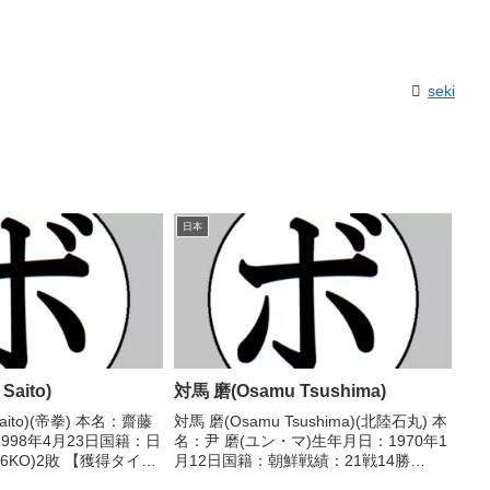
seki
日本
aito)
対馬 磨(Osamu Tsushima)
aito)(帝拳) 本名：齋藤
対馬 磨(Osamu Tsushima)(北陸石丸) 本
998年4月23日国籍：日
名：尹 磨(ユン・マ)生年月日：1970年1
6KO)2敗 【獲得タイト
月12日国籍：朝鮮戦績：21戦14勝
高校選抜ライト級優勝(ア
(11KO)7敗 【獲得タイトル】1993年度