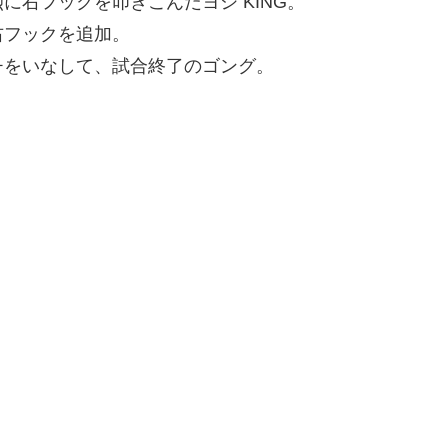
右フックを叩きこんだヨシ KING。
右フックを追加。
チをいなして、試合終了のゴング。