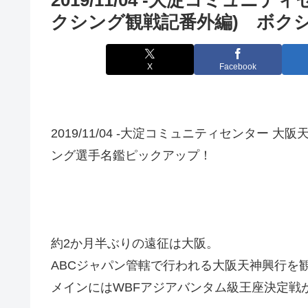
クシング観戦記番外編) ボク
X
Facebook
2019/11/04 -大淀コミュニティセンター 
ング選手名鑑ピックアップ！
約2か月半ぶりの遠征は大阪。
ABCジャパン管轄で行われる大阪天神興行を
メインにはWBFアジアバンタム級王座決定戦