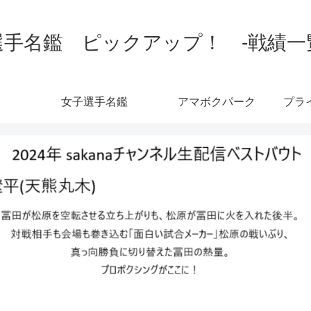
手名鑑 ピックアップ！ -戦績一覧-
女子選手名鑑
アマボクパーク
プラ