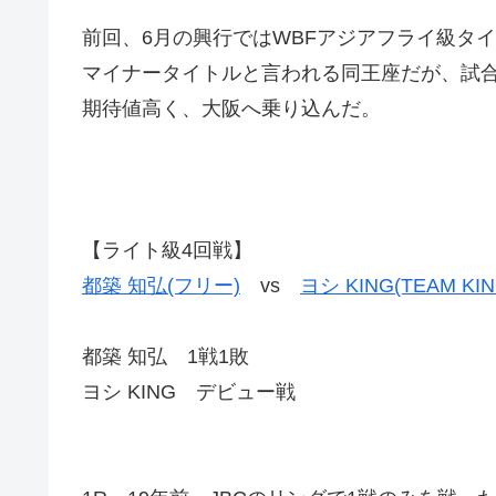
前回、6月の興行ではWBFアジアフライ級タ
マイナータイトルと言われる同王座だが、試
期待値高く、大阪へ乗り込んだ。
【ライト級4回戦】
都築 知弘(フリー)
vs
ヨシ KING(TEAM KIN
都築 知弘 1戦1敗
ヨシ KING デビュー戦