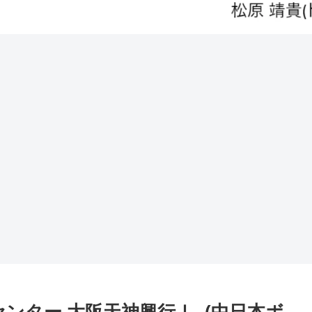
ティセンター 大阪天神興行Ⅰ- (中日本ボ