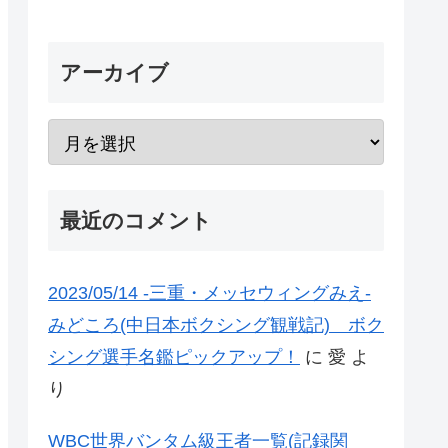
アーカイブ
最近のコメント
2023/05/14 -三重・メッセウィングみえ-
みどころ(中日本ボクシング観戦記) ボク
シング選手名鑑ピックアップ！
に
愛
よ
り
WBC世界バンタム級王者一覧(記録関