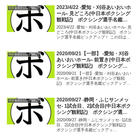
vs 近藤 冬真(蟹江)・松浦 克貴 6戦5勝
(1KO)1敗・近藤 冬真 ...
2023/4/22 -愛知・刈谷あいおいホ
中日本ボクシング観戦記
ール- 見どころ(中日本ボクシング
観戦記) ボクシング選手名鑑ピ
ックアップ！
2023/4/22 -愛知・刈谷あいおいホール- 見
どころ(中日本ボクシング観戦記) ボクシ
ング選手名鑑ピックアップ！ この日は中
部地区では珍しい夜興行。様々な演出も
施行される様子です。新興から一気に勢
力を伸ばし、中日本の中心ジムの一つへ
2020/09/21【一部】 -愛知・刈谷
中日本ボクシング観戦記
と...
あいおいホール- 前置き(中日本ボ
クシング観戦記) ボクシング選
手名鑑ピックアップ！
2020/09/21 【一部】-愛知・刈谷あいおい
ホール- 前置き(中日本ボクシング観戦
記) ボクシング選手名鑑ピックアップ！
約半年ぶりの試合観戦。コロナウイルス
肺炎の流行を受けて、3月から国内ボクシ
ングの時は止まった。その間、先行きの
2020/09/27 -静岡・ふじサンメッ
中日本ボクシング観戦記
予想...
セ- 1試合目、2試合目(中日本ボク
シング観戦記) ボクシング選手
名鑑ピックアップ！
2020/09/27 -静岡・ふじサンメッセ- 1試合
目、2試合目(中日本ボクシング観戦記)
ボクシング選手名鑑ピックアッ
プ！ 【スーパーバンタム級4回戦】プリ