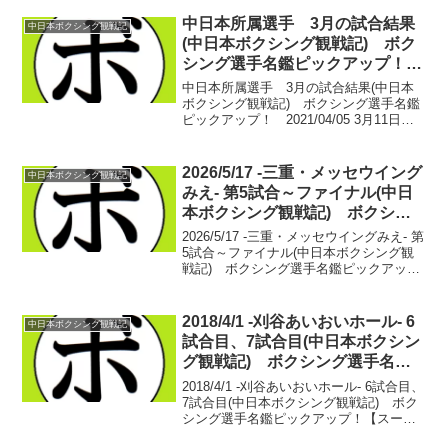
中日本所属選手 3月の試合結果
中日本ボクシング観戦記
(中日本ボクシング観戦記) ボク
シング選手名鑑ピックアップ！
2021/04/05
中日本所属選手 3月の試合結果(中日本
ボクシング観戦記) ボクシング選手名鑑
ピックアップ！ 2021/04/05 3月11日
フェニックスバトル.76 東京都：後楽園
ホール【スーパーバンタム級4回戦】内田
勇心(大橋) ○ vs 澤田 春聖...
2026/5/17 -三重・メッセウイング
中日本ボクシング観戦記
みえ- 第5試合～ファイナル(中日
本ボクシング観戦記) ボクシン
グ選手名鑑ピックアップ！
2026/5/17 -三重・メッセウイングみえ- 第
5試合～ファイナル(中日本ボクシング観
戦記) ボクシング選手名鑑ピックアッ
プ！ 【女子ミニマム級6回戦】谷原 羽奈
(市野) vs アダムス・ハナコ(ハッピー
ボックス)長い距離に陣取るアダム...
2018/4/1 -刈谷あいおいホール- 6
中日本ボクシング観戦記
試合目、7試合目(中日本ボクシン
グ観戦記) ボクシング選手名鑑
ピックアップ！
2018/4/1 -刈谷あいおいホール- 6試合目、
7試合目(中日本ボクシング観戦記) ボク
シング選手名鑑ピックアップ！【スーパ
ーフライ級６回戦】松浦 克貴(岡崎)