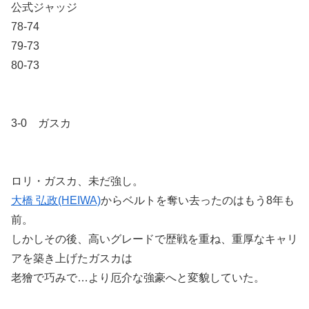
公式ジャッジ
78-74
79-73
80-73
3-0 ガスカ
ロリ・ガスカ、未だ強し。
大橋 弘政(HEIWA)
からベルトを奪い去ったのはもう8年も
前。
しかしその後、高いグレードで歴戦を重ね、重厚なキャリ
アを築き上げたガスカは
老獪で巧みで…より厄介な強豪へと変貌していた。