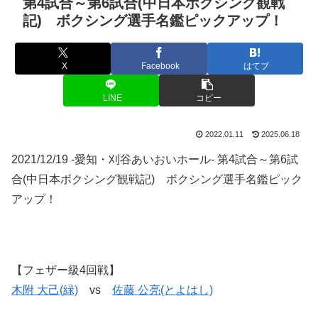
第4試合～第6試合(中日本ボクシング観戦
記) ボクシング選手名鑑ピックアップ！
X
Facebook
はてブ
LINE
コピー
2022.01.11
2025.06.18
2021/12/19 -愛知・刈谷あいおいホール- 第4試合～第6試
合(中日本ボクシング観戦記) ボクシング選手名鑑ピック
アップ！
【フェザー級4回戦】
木附 大己(緑)
vs
佐藤 公亮(とよはし)