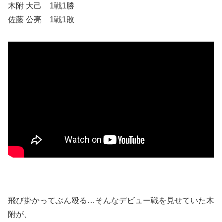
木附 大己 1戦1勝
佐藤 公亮 1戦1敗
飛び掛かってぶん殴る…そんなデビュー戦を見せていた木
附が、