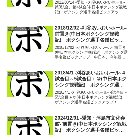
選手名鑑ピックアップ！
2022/08/14 -愛知・刈谷あいおいホール-
第3試合、第4試合(中日本ボクシング観戦
記) ボクシング選手名鑑ピックアッ
プ！ ■2022年度中日本バンタム級新人王
決勝大城 雄都(トコナメ) vs 藤本 翔大
(平石)大城 雄都 4戦3勝...
2018/12/02 -刈谷あいおいホール-
中日本ボクシング観戦記
前置き(中日本ボクシング観戦
記) ボクシング選手名鑑ピック
アップ！
2018/12/02 -刈谷あいおいホール- 前置き
(中日本ボクシング観戦記) ボクシング選
手名鑑ピックアップ！中日本、今年最後
の興行となった12月2日。今年も素晴らし
い試合がたくさんあった。新しい戦士た
ちが何人も現れ、そして何人もがリン
2018/4/1 -刈谷あいおいホール- 4
中日本ボクシング観戦記
グ...
試合目～5試合目＋＠(中日本ボク
シング観戦記) ボクシング選手
名鑑ピックアップ！
2018/4/1 -刈谷あいおいホール- 4試合目～
5試合目＋＠(中日本ボクシング観戦記)
ボクシング選手名鑑ピックアップ！
【56.8kg契約４回戦】中野 元気(トコナ
メ) vs 後藤 憬(中日)・中野 元気 5戦2
勝(1KO)3敗・後藤 ...
2024/12/01 -愛知・津島市文化会
中日本ボクシング観戦記
館- 前置き(中日本ボクシング観戦
記) ボクシング選手名鑑ピック