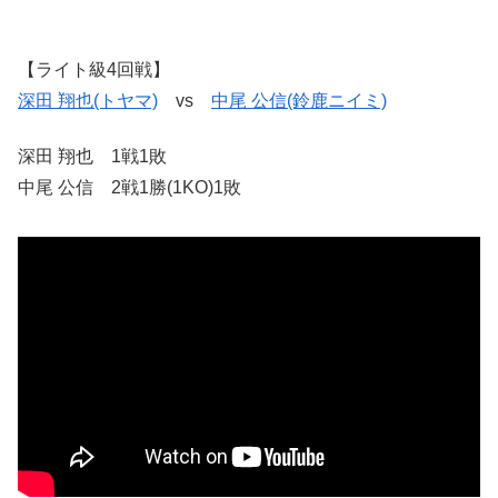
【ライト級4回戦】
深田 翔也(トヤマ)
vs
中尾 公信(鈴鹿ニイミ)
深田 翔也 1戦1敗
中尾 公信 2戦1勝(1KO)1敗