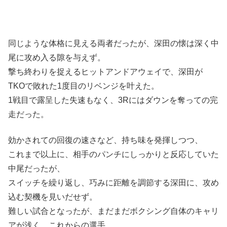
同じような体格に見える両者だったが、深田の懐は深く中
尾に攻め入る隙を与えず。
撃ち終わりを捉えるヒットアンドアウェイで、深田が
TKOで敗れた1度目のリベンジを叶えた。
1戦目で露呈した失速もなく、3Rにはダウンを奪っての完
走だった。
効かされての回復の速さなど、持ち味を発揮しつつ、
これまで以上に、相手のパンチにしっかりと反応していた
中尾だったが、
スイッチを繰り返し、巧みに距離を調節する深田に、攻め
込む契機を見いだせず。
難しい試合となったが、まだまだボクシング自体のキャリ
アが浅く、これからの選手。