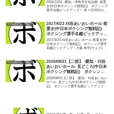
アップ！
2024/12/01 -愛知・津島市文化会館- 前置
き(中日本ボクシング観戦記) ボクシング
選手名鑑ピックアップ！ 前々日29日の
夜、釣り堤防にいた。いろいろと考え込
んでしまった。12月1日が最後の配信。も
っと続けてほしいという声ばかり届い...
2017/4/23 刈谷あいおいホール-前
中日本ボクシング観戦記
置き(中日本ボクシング観戦記)
ボクシング選手名鑑ピックアッ
プ！
2017/4/23 刈谷あいおいホール-前置き(中
日本ボクシング観戦記) ボクシング選手
名鑑ピックアップ！大森 将平(ウォズ)が
マーロン・タパレス(比)に世界王者の夢を
奪われ井岡 一翔(井岡)が不調ながら、ノ
ックノイ・シットプラサート(タイ...
2020/09/21【二部】 -愛知・刈谷
中日本ボクシング観戦記
あいおいホール- 見どころ(中日本
ボクシング観戦記) ボクシング
選手名鑑ピックアップ！
2020/09/21【二部】 -愛知・刈谷あいおい
ホール- 見どころ(中日本ボクシング観戦
記) ボクシング選手名鑑ピックアップ！
さぁ！！！9/21は中日本新人王決勝戦が
二部興行で行われます。本日は、14:00開
始の二部の紹介。リマッチとなる...