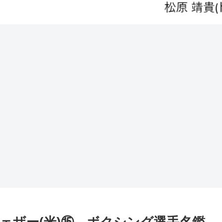
ェザー(米)⑮ ボクシング選手名鑑