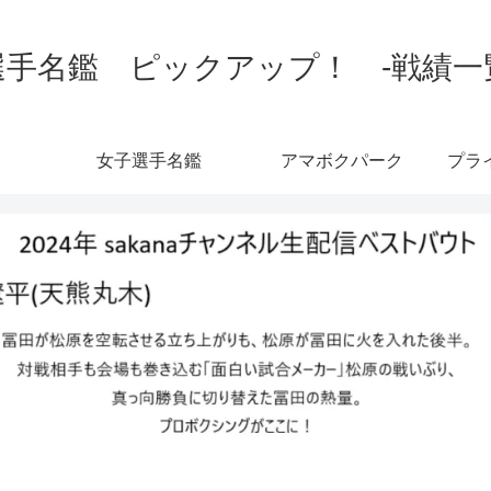
手名鑑 ピックアップ！ -戦績一覧-
女子選手名鑑
アマボクパーク
プラ