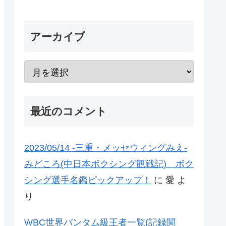
アーカイブ
最近のコメント
2023/05/14 -三重・メッセウィングみえ-
みどころ(中日本ボクシング観戦記) ボク
シング選手名鑑ピックアップ！
に
愛
よ
り
WBC世界バンタム級王者一覧(記録関