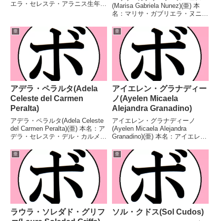
エラ・セレステ・アラニス生年月
(Marisa Gabriela Nunez)(亜) 本
日：1996年6月28日国籍：亜戦
名：マリサ・ガブリエラ・ヌニェ
績：22戦20勝(8KO)2敗 【獲得タ
ス生年月日：1984年1月31日国
イトル】FABアルゼンチンフライ
籍：亜戦績：24戦8勝(1KO)13敗3
亜
亜
級王座WBCラ...
分 【獲得タイトル】FABアルゼ
ンチン女子ライト級王...
アデラ・ペラルタ(Adela
アイエレン・グラナディー
Celeste del Carmen
ノ(Ayelen Micaela
Peralta)
Alejandra Granadino)
アデラ・ペラルタ(Adela Celeste
アイエレン・グラナディーノ
del Carmen Peralta)(亜) 本名：ア
(Ayelen Micaela Alejandra
デラ・セレステ・デル・カルメ
Granadino)(亜) 本名：アイエレ
ン・ペラルタ生年月日：1987年7
ン・ミカエラ・アレハンドラ・グ
月18日国籍：亜戦績：10戦8勝
ラナディーノ生年月日：1998年2
亜
亜
(1KO)2敗 【獲得タイトル】第3代
月14日国籍：亜戦績：19戦12勝
IBF世...
(1KO)3敗4分 【...
ラウラ・ソレダド・グリフ
ソル・クドス(Sol Cudos)