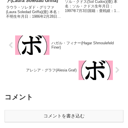
ァ(Laura Soledad Griffa)
ソル・クドス(Sol Cudos)(亜) 本
名：ソル・クドス生年月日：
ラウラ・ソレダド・グリファ
1997年7月3日国籍：亜戦績：14
(Laura Soledad Griffa)(亜) 本名：
戦11勝(3KO)1敗2分 【獲得タイ
不明生年月日：1986年2月28日国
トル】FABアルゼンチン女子ミニ
籍：亜戦績：31戦20勝(1KO)11
マム級王座南米女子ミニマム級王
敗 【獲得タイトル】FABアルゼ
座WBAラテンアメリカ女子ミニ
ンチン女子スーパーバンタム級王
マム...
座南米女子スーパーバ...
ハガル・フィナー(Hagar Shmoulefeld
Finer)
アレシア・グラフ(Alesia Graf)
コメント
コメントを書き込む