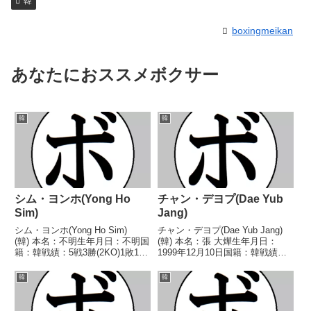
韓
boxingmeikan
あなたにおススメボクサー
韓
韓
シム・ヨンホ(Yong Ho
チャン・デヨプ(Dae Yub
Sim)
Jang)
シム・ヨンホ(Yong Ho Sim)
チャン・デヨプ(Dae Yub Jang)
(韓) 本名：不明生年月日：不明国
(韓) 本名：張 大燁生年月日：
籍：韓戦績：5戦3勝(2KO)1敗1
1999年12月10日国籍：韓戦績：
分 【獲得タイトル】なし 【戦
10戦4勝(3KO)5敗1分 【獲得タイ
歴】2025/04/13 ○1RKO キ
トル】なし 【戦歴】
韓
韓
ム・ドンファン(韓)2025/05/24
2023/03/18 ○3RTKO キム・ミ
○4R判定 3-0(...
ンジェ(韓)2023/09...