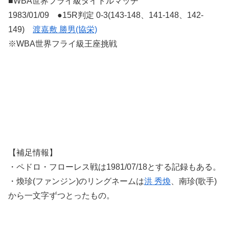
■WBA世界フライ級タイトルマッチ
1983/01/09 ●15R判定 0-3(143-148、141-148、142-
149)
渡嘉敷 勝男(協栄)
※WBA世界フライ級王座挑戦
【補足情報】
・ペドロ・フローレス戦は1981/07/18とする記録もある。
・煥珍(ファンジン)のリングネームは
洪 秀煥
、南珍(歌手)
から一文字ずつとったもの。