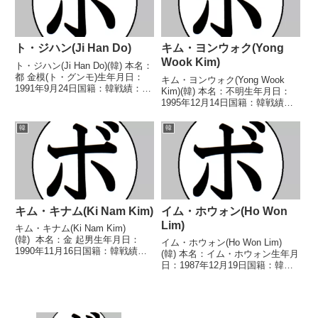
ト・ジハン(Ji Han Do)
キム・ヨンウォク(Yong
Wook Kim)
ト・ジハン(Ji Han Do)(韓) 本名：
都 金模(ト・グンモ)生年月日：
キム・ヨンウォク(Yong Wook
1991年9月24日国籍：韓戦績：1
Kim)(韓) 本名：不明生年月日：
戦1敗 【獲得タイトル】な
1995年12月14日国籍：韓戦績：9
し 【戦歴】2024/03/21 ●4R判
戦7勝(6KO)2敗 【獲得タイトル】
定 0-3(36-40、37-39、37-39) ペ
韓国スーパーウェルター級王座韓
韓
韓
ッチダ...
国ライトヘビー級王座 【戦歴】
2022/06/25 ○2RT...
キム・キナム(Ki Nam Kim)
イム・ホウォン(Ho Won
Lim)
キム・キナム(Ki Nam Kim)
(韓) 本名：金 起男生年月日：
イム・ホウォン(Ho Won Lim)
1990年11月16日国籍：韓戦績：
(韓) 本名：イム・ホウォン生年月
19戦5勝(3KO)11敗3分 【獲得タ
日：1987年12月19日国籍：韓戦
イトル】なし 【戦歴】
績：1戦1敗 【獲得タイトル】な
2007/11/10 ●4R判定 0-3(37-
し 【戦歴】2024/11/22
40、37-40、3...
●2RTKO 星 龍之介(大橋) 【補
足情報】・韓国蔚山広域市出身...