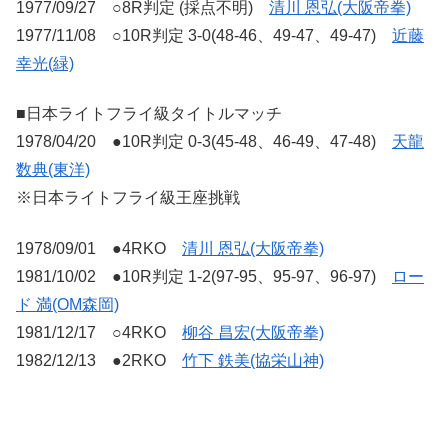
1977/09/27 ○8R判定 (採点不明)
清川 恩弘(大阪帝拳)
1977/11/08 ○10R判定 3-0(48-46、49-47、49-47)
近藤
幸光(緑)
■日本ライトフライ級タイトルマッチ
1978/04/20 ●10R判定 0-3(45-48、46-49、47-48)
天龍
数典(東洋)
※日本ライトフライ級王座挑戦
1978/09/01 ●4RKO
清川 恩弘(大阪帝拳)
1981/10/02 ●10R判定 1-2(97-95、95-97、96-97)
ロー
ド 満(OM森岡)
1981/12/17 ○4RKO
柳谷 昌宏(大阪帝拳)
1982/12/13 ●2RKO
竹下 鉄美(協栄山神)