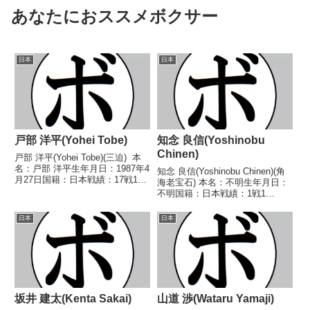
あなたにおススメボクサー
日本
日本
戸部 洋平(Yohei Tobe)
知念 良信(Yoshinobu
Chinen)
戸部 洋平(Yohei Tobe)(三迫) 本
名：戸部 洋平生年月日：1987年4
知念 良信(Yoshinobu Chinen)(角
月27日国籍：日本戦績：17戦13
海老宝石) 本名：不明生年月日：
勝(9KO)3敗1分 【獲得タイト
不明国籍：日本戦績：1戦1
ル】2009年度国体成年の部バン
敗 【獲得タイトル】なし 【戦
タム級優勝(アマチュア)2010年度
歴】1990/03/19 ●1RKO 高橋
日本
日本
国体成年の部バンタ...
健一(花形) 【補足情報】・のちに
B級トーナメントスーパー...
坂井 建太(Kenta Sakai)
山道 渉(Wataru Yamaji)