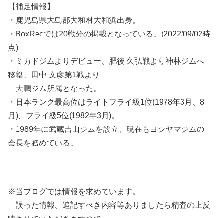
【補足情報】
・鹿児島県大島郡大和村大和浜出身。
・BoxRecでは20戦分の掲載となっている。(2022/09/02時
点)
・ミカドジムよりデビュー、肥後 久弘戦より神林ジムへ
移籍、田中 文彦第1戦より
大鵬ジム所属となった。
・日本ランク最高位はライトフライ級1位(1978年3月、8
月)、フライ級5位(1982年3月)。
・1989年に武蔵吉山ジムを設立、現在もヨシヤマジムの
会長を務めている。
※当ブログでは情報を求めています。
誤った情報、追記すべき内容等ありましたら精査の上反