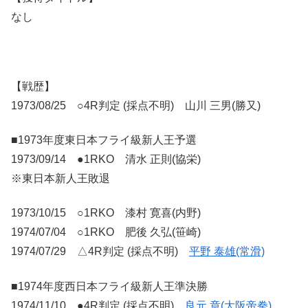
なし
【戦歴】
1973/08/25 ○4R判定 (採点不明) 山川 三男(勝又)
■1973年度東日本フライ級新人王予選
1973/09/14 ●1RKO 清水 正則(協栄)
※東日本新人王敗退
1973/10/15 ○1RKO 漆村 寛喜(内野)
1974/07/04 ○1RKO 肥後 久弘(笹崎)
1974/07/29 △4R判定 (採点不明)
平野 泰雄(常滑)
■1974年度西日本フライ級新人王準決勝
1974/11/10 ●4R判定 (採点不明)
良元 章(大阪帝拳)