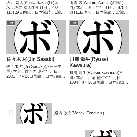
坂井 建太(Kenta Sakai)(匠) 本
山道 渉(Wataru Yamaji)(広島竹
名：坂井 建太生年月日：2001年
原) 本名：不明生年月日：1975年
11月29日国籍：日本戦績：1戦1
8月11日国籍：日本戦績：27戦18
分 【獲得タイトル】なし 【戦
勝(11KO)7敗2分 【獲得タイト
歴】2025/11/23 △4R判定 1-
ル】なし 【戦歴】1994/06/12
日本
日本
1(40-36、37-39、38-38) ミルキ
○1RKO 打山 学(久留米櫛
ー 中...
間)1994/0...
佐々木 尽(Jin Sasaki)
川浦 龍生(Ryusei
Kawaura)
佐々木 尽(Jin Sasaki)(八王子中
屋) 本名：佐々木 尽生年月日：
川浦 龍生(Ryusei Kawaura)(三
2001年7月28日国籍：日本戦績：
迫) 本名：川浦 龍生生年月日：
24戦21勝(18KO)2敗1分 【獲得タ
1994年3月30日国籍：日本戦績：
イトル】日本スーパーライト級ユ
17戦15勝(9KO)2敗 【獲得タイト
ース王座第15代WBOアジアパシ
ル】第21代WBOアジアパシフィ
フィックウェルター級王座...
ックスーパーフライ級王座 【戦
歴】2016/11/14...
殿内 政樹(Masaki Tonouchi)