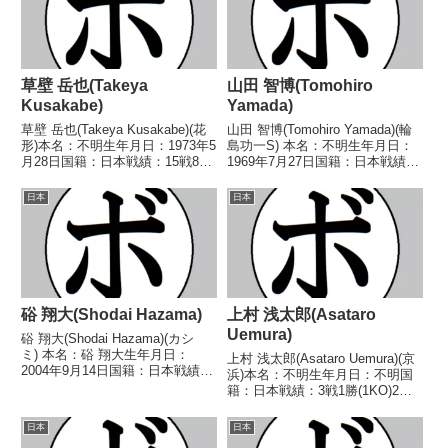
草壁 岳也(Takeya
山田 智博(Tomohiro
Kusakabe)
Yamada)
草壁 岳也(Takeya Kusakabe)(花
山田 智博(Tomohiro Yamada)(輪
形)本名：不明生年月日：1973年5
島功一S) 本名：不明生年月日：
月28日国籍：日本戦績：15戦8勝
1969年7月27日国籍：日本戦績：
(4KO)7敗【獲得タイトル】なし
6戦5勝1敗 【獲得タイトル】な
【戦歴】1996/01/30 ●4R判定
し 【戦歴】1989/11/06 ○4R判
日本
日本
(採点不明) 石黒 辰英(相模原ヨ
定 (採点不明) 渡辺 雅英(協
ネクラ)19...
栄)1990/01...
硲 翔大(Shodai Hazama)
上村 浅太郎(Asataro
Uemura)
硲 翔大(Shodai Hazama)(カシ
ミ) 本名：硲 翔大生年月日：
上村 浅太郎(Asataro Uemura)(京
2004年9月14日国籍：日本戦績：
浜)本名：不明生年月日：不明国
4戦2勝(2KO)2敗 【獲得タイト
籍：日本戦績：3戦1勝(1KO)2敗
ル】なし 【戦歴】2024/11/03
【獲得タイトル】なし【戦歴】
○2RTKO 千本 耕也(北海道畠
■1946年度東日本フライ級新人王
日本
日本
山)2025/03/...
1回戦1946/10/11 ●3RKO 保坂