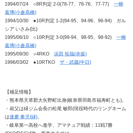
1994/07/24 ○8R判定 2-0(78-77、78-76、77-77)
一柳
嘉博(小倉高橋)
1994/10/30 ●10R判定 1-2(94-95、94-96、96-94) ガル
シア いさみ(比)
1995/06/10 ○10R判定 3-0(99-94、98-95、98-92)
一柳
嘉博(小倉高橋)
1995/09/30 ○4RKO
浜田 拓哉(赤坂)
1996/03/02 ●10RTKO
ザ・武蔵(中日)
【補足情報】
・熊本県天草郡大矢野町出身(岐阜県羽島市福寿町とも)。
・叔父は緑ジム会長の松尾 敏郎(現役時代のリングネーム
は
達磨 拳児(緑)
。
・岐阜第一高校へ進学、アマチュア戦績：11戦7勝