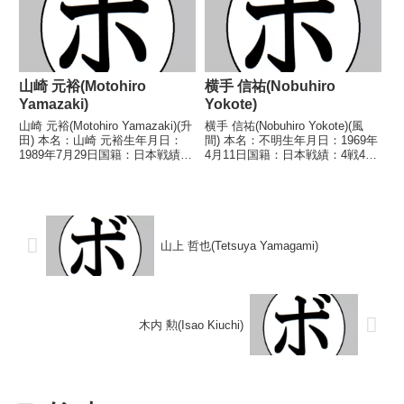
仁造(ジム)※東日...
山崎 元裕(Motohiro
横手 信祐(Nobuhiro
Yamazaki)
Yokote)
山崎 元裕(Motohiro Yamazaki)(升
横手 信祐(Nobuhiro Yokote)(風
田) 本名：山崎 元裕生年月日：
間) 本名：不明生年月日：1969年
1989年7月29日国籍：日本戦績：
4月11日国籍：日本戦績：4戦4
4戦1分3敗 【獲得タイトル】な
敗 【獲得タイトル】1992年度西
し 【戦歴】2021/11/28 △4R判
日本ウェルター級新人王 【戦
定 1-1(39-37、38-39、38-38...
歴】1991/10/08 ●2RTKO 岡田
文夫(陽光アダチ...
山上 哲也(Tetsuya Yamagami)
木内 勲(Isao Kiuchi)