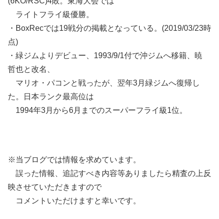
(6KO/RSC)4敗。東海大会では
ライトフライ級優勝。
・BoxRecでは19戦分の掲載となっている。(2019/03/23時
点)
・緑ジムよりデビュー、1993/9/1付で沖ジムへ移籍、暁
哲也と改名、
マリオ・パコンと戦ったが、翌年3月緑ジムへ復帰し
た。日本ランク最高位は
1994年3月から6月までのスーパーフライ級1位。
※当ブログでは情報を求めています。
誤った情報、追記すべき内容等ありましたら精査の上反
映させていただきますので
コメントいただけますと幸いです。