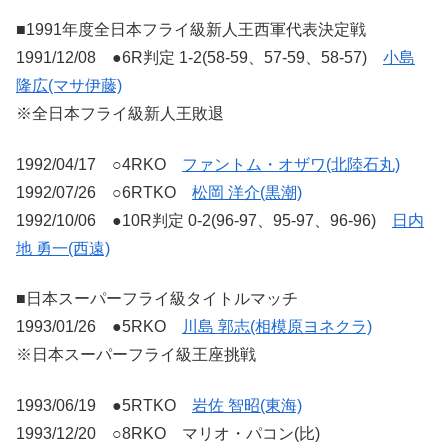
■1991年度全日本フライ級新人王西軍代表決定戦
1991/12/08 ●6R判定 1-2(58-59、57-59、58-57)
小島
隆広(マサ伊藤)
※全日本フライ級新人王敗退
1992/04/17 ○4RKO
ファントム・オザワ(北陸石丸)
1992/07/26 ○6RTKO
松岡 洋介(黒潮)
1992/10/06 ●10R判定 0-2(96-97、95-97、96-96)
日内
地 勇一(西遠)
■日本スーパーフライ級タイトルマッチ
1993/01/26 ●5RKO
川島 郭志(相模原ヨネクラ)
※日本スーパーフライ級王座挑戦
1993/06/19 ●5RTKO
岩佐 智昭(東海)
1993/12/20 ○8RKO マリオ・パコン(比)