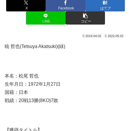
X
Facebook
はてブ
LINE
コピー
2019.04.02
2022.05.02
暁 哲也(Tetsuya Akatsuki)(緑)
本名：松尾 哲也
生年月日：1972年1月27日
国籍：日本
戦績：20戦13勝(8KO)7敗
【獲得タイトル】