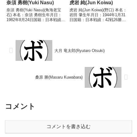
奈須 勇樹(Yuki Nasu)
虎岩 純(Jun Koiwa)
奈須 勇樹(Yuki Nasu)(角海老宝
虎岩 純(Jun Koiwa)(野口) 本名：
石) 本名：奈須 勇樹生年月日：
岩田 肇生年月日：1944年1月31
1982年8月24日国籍：日本戦績：
日国籍：日本戦績：42戦26勝
32戦24勝(16KO)8敗 【獲得タイ
(6KO)8敗8分 【獲得タイトル】な
トル】2005年度全日本フライ級
し 【戦歴】1963/06/08 ○4R判
新人王 【戦歴】2004/05/21
定 池沢 治彦(東京ボーリン
○4RKO 山下 健...
グ)1963/07/...
大月 竜太郎(Ryutaro Otsuki)
桑原 勝(Masaru Kuwabara)
コメント
コメントを書き込む