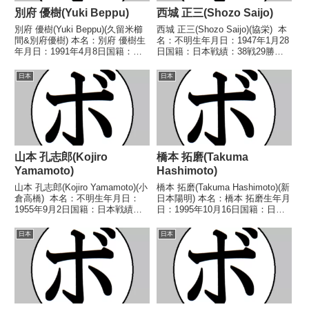
別府 優樹(Yuki Beppu)
西城 正三(Shozo Saijo)
別府 優樹(Yuki Beppu)(久留米櫛
西城 正三(Shozo Saijo)(協栄) 本
間&別府優樹) 本名：別府 優樹生
名：不明生年月日：1947年1月28
年月日：1991年4月8日国籍：日
日国籍：日本戦績：38戦29勝
本戦績：25戦21勝(20KO)3敗1
(8KO)7敗2分 【獲得タイトル】
分 【獲得タイトル】2014年度全
第4代WBA世界フェザー級王
日本
日本
日本ウェルター級新人王第13代
座 【戦歴】1964/08/13 ○4R判
WBOアジアパシフィックウ...
定 (採点不明...
山本 孔志郎(Kojiro
橋本 拓磨(Takuma
Yamamoto)
Hashimoto)
山本 孔志郎(Kojiro Yamamoto)(小
橋本 拓磨(Takuma Hashimoto)(新
倉高橋) 本名：不明生年月日：
日本陽明) 本名：橋本 拓磨生年月
1955年9月2日国籍：日本戦績：
日：1995年10月16日国籍：日本
14戦7勝(2KO)7敗 【獲得タイト
戦績：なし 【獲得タイトル】な
ル】1980年度西部日本スーパー
し 【戦歴】なし 【補足情報】・
日本
日本
バンタム級新人王 【戦歴】
山口県出身。・2023/04/02には西
1979/06/14 ○...
部日本ミニマム級新...