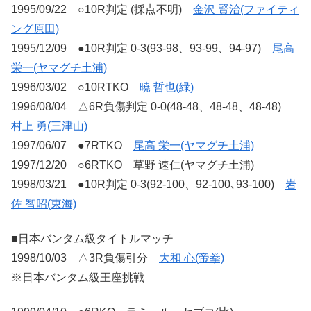
1995/09/22 ○10R判定 (採点不明)
金沢 賢治(ファイティ
ング原田)
1995/12/09 ●10R判定 0-3(93-98、93-99、94-97)
尾高
栄一(ヤマグチ土浦)
1996/03/02 ○10RTKO
暁 哲也(緑)
1996/08/04 △6R負傷判定 0-0(48-48、48-48、48-48)
村上 勇(三津山)
1997/06/07 ●7RTKO
尾高 栄一(ヤマグチ土浦)
1997/12/20 ○6RTKO 草野 速仁(ヤマグチ土浦)
1998/03/21 ●10R判定 0-3(92-100、92-100､93-100)
岩
佐 智昭(東海)
■日本バンタム級タイトルマッチ
1998/10/03 △3R負傷引分
大和 心(帝拳)
※日本バンタム級王座挑戦