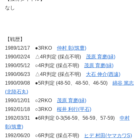
なし
【戦歴】
1989/12/17 ●3RKO
仲村 彰(筑豊)
1990/02/24 △4R判定 (採点不明)
茂原 育磨(緑)
1990/05/12 ○4R判定 (採点不明)
茂原 育磨(緑)
1990/06/23 △4R判定 (採点不明)
大石 伸介(西遠)
1990/09/08 ●5R判定 (48-50、48-50、46-50)
綿谷 篤志
(北陸石丸)
1990/12/01 ○2RKO
茂原 育磨(緑)
1992/01/18 ○3RKO
桜井 利行(平石)
1992/03/31 ●6R判定 0-3(56-59、56-59、57-59)
中村
彰(筑豊)
1992/06/20 ○6R判定 (採点不明)
ヒデ 村田(ヤマカワS)