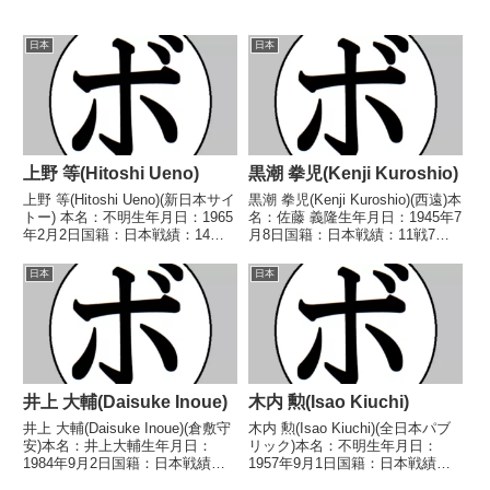
日本
日本
上野 等(Hitoshi Ueno)
黒潮 拳児(Kenji Kuroshio)
上野 等(Hitoshi Ueno)(新日本サイ
黒潮 拳児(Kenji Kuroshio)(西遠)本
トー) 本名：不明生年月日：1965
名：佐藤 義隆生年月日：1945年7
年2月2日国籍：日本戦績：14戦3
月8日国籍：日本戦績：11戦7勝
勝(1KO)10敗1分 【獲得タイト
(1KO)4敗【獲得タイトル】1978
ル】なし 【戦歴】1989/10/30
年度中日本フェザー級新人王【戦
日本
日本
●1RKO 加藤 隆行(多寿
歴】■1977年度中日本フェザー級
満)1990/01...
新人王予選1977...
井上 大輔(Daisuke Inoue)
木内 勲(Isao Kiuchi)
井上 大輔(Daisuke Inoue)(倉敷守
木内 勲(Isao Kiuchi)(全日本パブ
安)本名：井上大輔生年月日：
リック)本名：不明生年月日：
1984年9月2日国籍：日本戦績：
1957年9月1日国籍：日本戦績：
16戦5勝(2KO)8敗3分【獲得タイ
10戦4勝6敗【獲得タイトル】な