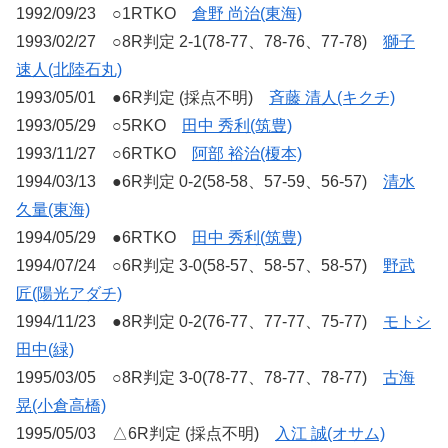
1992/09/23 ○1RTKO
倉野 尚治(東海)
1993/02/27 ○8R判定 2-1(78-77、78-76、77-78)
獅子
速人(北陸石丸)
1993/05/01 ●6R判定 (採点不明)
斉藤 清人(キクチ)
1993/05/29 ○5RKO
田中 秀利(筑豊)
1993/11/27 ○6RTKO
阿部 裕治(榎本)
1994/03/13 ●6R判定 0-2(58-58、57-59、56-57)
清水
久量(東海)
1994/05/29 ●6RTKO
田中 秀利(筑豊)
1994/07/24 ○6R判定 3-0(58-57、58-57、58-57)
野武
匠(陽光アダチ)
1994/11/23 ●8R判定 0-2(76-77、77-77、75-77)
モトシ
田中(緑)
1995/03/05 ○8R判定 3-0(78-77、78-77、78-77)
古海
晃(小倉高橋)
1995/05/03 △6R判定 (採点不明)
入江 誠(オサム)