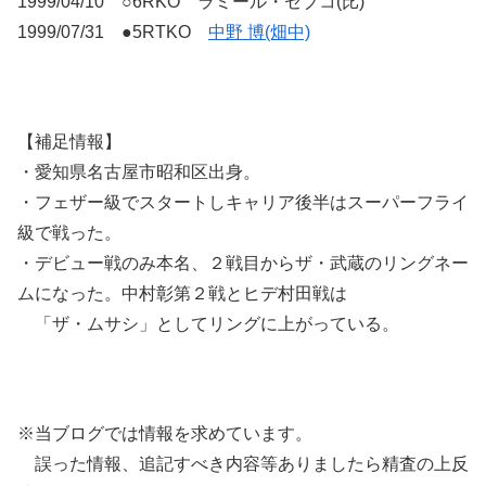
1999/04/10 ○6RKO ラミール・セブコ(比)
1999/07/31 ●5RTKO
中野 博(畑中)
【補足情報】
・愛知県名古屋市昭和区出身。
・フェザー級でスタートしキャリア後半はスーパーフライ
級で戦った。
・デビュー戦のみ本名、２戦目からザ・武蔵のリングネー
ムになった。中村彰第２戦とヒデ村田戦は
「ザ・ムサシ」としてリングに上がっている。
※当ブログでは情報を求めています。
誤った情報、追記すべき内容等ありましたら精査の上反