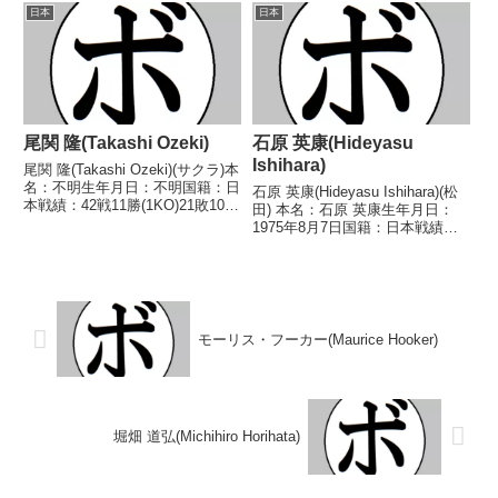
トル】なし【戦歴】2008/11/23
し【戦歴】1978/10/02
日本
日本
○3RTKO 中司 裕貴(ホワイトフ
●3RKO 渡辺 敬之(金
ォックス)200...
子)1978/12/12 ●4R判定 (採...
尾関 隆(Takashi Ozeki)
石原 英康(Hideyasu
Ishihara)
尾関 隆(Takashi Ozeki)(サクラ)本
名：不明生年月日：不明国籍：日
石原 英康(Hideyasu Ishihara)(松
本戦績：42戦11勝(1KO)21敗10分
田) 本名：石原 英康生年月日：
【獲得タイトル】中部日本フェザ
1975年8月7日国籍：日本戦績：
ー級王座【戦歴】1943/03/14
21戦16勝(11KO)4敗1分 【獲得タ
●6R判定 (採点不明) 串田 昇(不
イトル】第22代OPBF東洋太平洋
二)1943...
スーパーフライ級王座 【戦歴】
1998/...
モーリス・フーカー(Maurice Hooker)
堀畑 道弘(Michihiro Horihata)