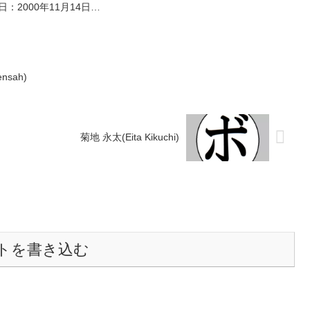
【戦歴】1946/01/07 ●4R判定 (採点不
：2000年11月14日国
明) 林 虎吉(所属ジム不明)【補足情
1勝(1KO)1敗 【獲得
報】・戦績は判明済みのも...
戦歴】2024/11/17
sah)
菊地 永太(Eita Kikuchi)
トを書き込む