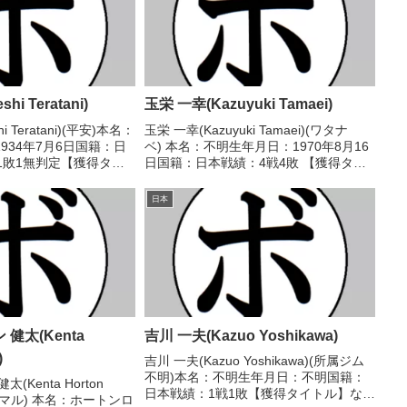
hi Teratani)
玉栄 一幸(Kazuyuki Tamaei)
i Teratani)(平安)本名：
玉栄 一幸(Kazuyuki Tamaei)(ワタナ
934年7月6日国籍：日
ベ) 本名：不明生年月日：1970年8月16
1敗1無判定【獲得タイ
日国籍：日本戦績：4戦4敗 【獲得タイ
度西日本ライト級新人王
トル】なし 【戦歴】1989/11/07 ●4R
8/22 ○4R判定 (採点不
判定 (採点不明) 鈴木 武(宮
日本
田)1990/02/07 ...
健太(Kenta
吉川 一夫(Kazuo Yoshikawa)
)
吉川 一夫(Kazuo Yoshikawa)(所属ジム
不明)本名：不明生年月日：不明国籍：
Kenta Horton
日本戦績：1戦1敗【獲得タイトル】なし
イシマル) 本名：ホートンロ