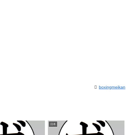
boxingmeikan
日本