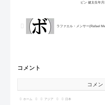
イトル】なし 【戦歴】1989/10/30
ビン 健太生年月日
○2RKO 小泉 秀司(角海老宝
籍：日本戦績：2戦
石)1989/12/10...
タイトル】なし 【
○1RKO ...
ラファエル・メンサー(Rafael Men
コメント
コメン
ホーム
アジア
日本