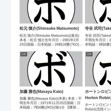
松元 慎介(Shinsuke Matsumoto)
寺谷 武司(Takes
松元 慎介(Shinsuke Matsumoto)(進光)
寺谷 武司(Takesh
本名：松元 慎介生年月日：1981年2月
不明生年月日：1
23日国籍：日本戦績：26戦18勝(7KO)7
本戦績：8戦6勝
敗1分【獲得タイトル】2003年度全日本
トル】1960年
ウェルター級新人王西軍代表【戦歴】
【戦歴】1960/0
日本
日本
2002/05/28 ...
明) 橋本 国...
加藤 雅也(Masaya Kato)
ホートンロビン 
Horton Robin
加藤 雅也(Masaya Kato)(本多) 本名：不
明生年月日：1971年11月25日国籍：日
ホートンロビン 健太(
本戦績：7戦4勝(2KO)2敗1分 【獲得タ
Robin)(北陸