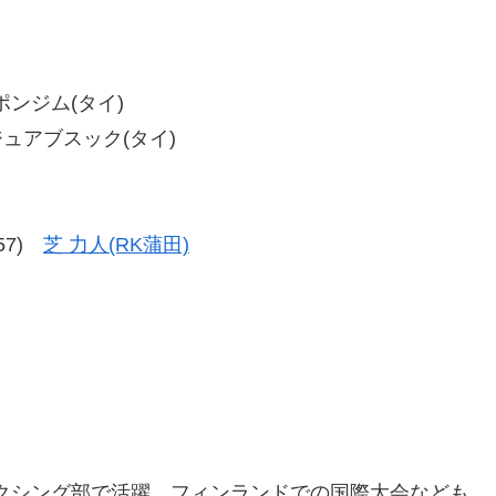
ンポンジム(タイ)
ラジュアブスック(タイ)
-57)
芝 力人(RK蒲田)
ボクシング部で活躍。フィンランドでの国際大会なども