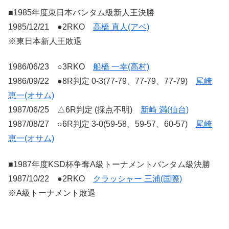
■1985年度東日本バンタム級新人王決勝
1985/12/21 ●2RKO
高橋 直人(アベ)
※東日本新人王敗退
1986/06/23 ○3RKO
船橋 一幸(高村)
1986/09/22 ●8R判定 0-3(77-79、77-79、77-79)
尾崎
恵一(オサム)
1987/06/25 △6R判定 (採点不明)
新崎 満(仙台)
1987/08/27 ○6R判定 3-0(59-58、59-57、60-57)
尾崎
恵一(オサム)
■1987年度KSD杯争奪A級トーナメントバンタム級決勝
1987/10/22 ●2RKO
クラッシャー 三浦(国際)
※A級トーナメント敗退