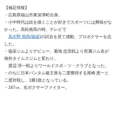
【補足情報】
・広島県福山市東深津町出身。
・小中時代は絵を描くことが好きでスポーツには興味がな
かった。高松南高の時、テレビで
具志堅 用高(協栄)
の試合を見て感動、プロボクサーを志
した。
・協栄ジムよりデビュー、菊地 忠浩戦より所属ジム名が
海外タイムスジムと変わり、
渡辺 淳一戦よりワールドスポ－ツ・クラブとなった。
・のちに日本バンタム級王座を二度獲得する尾崎 恵一と
二度対戦し、1勝1敗となっている。
・167㎝、右ボクサーファイター。