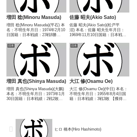
増田 稔(Minoru Masuda)
佐藤 昭夫(Akio Sato)
増田 稔(Minoru Masuda)(平石) 本
佐藤 昭夫(Akio Sato)(松戸平
名：不明生年月日：1974年2月10
沼) 本名：佐藤 昭夫生年月日：
日国籍：日本戦績：23戦8勝
1969年11月10日国籍：日本戦
(3KO)14敗1分 【獲得タイトル】
績：5戦5勝(1KO) 【獲得タイト
なし 【戦歴】1992/11/03 ●4R
ル】なし 【戦歴】1988/06/28
日本
日本
判定 (採点不明) 安田 明時(榎
○1RKO 倉田 光正(進
本)■199...
光)1988/09/06 ○4R...
増田 真也(Shinya Masuda)
大江 修(Osamu Oe)
増田 真也(Shinya Masuda)(大鵬)
大江 修(Osamu Oe)(中日) 本名：
本名：不明生年月日：1973年1月
不明生年月日：1955年8月4日国
30日国籍：日本戦績：2戦2敗
籍：日本戦績：3戦3敗 【獲得タ
【獲得タイトル】なし【戦歴】
イトル】なし 【戦歴】
1993/06/21 ●4R判定 (採点不
1980/01/24 ●3RKO 丹羽 道夫
明) 安野 一也(大
(松田)1980/04/29 ●1RKO 奥山
星)1993/09/09 ●4RKO ...
章徳(三津山)1...
ヒロ 橋本(Hiro Hashimoto)