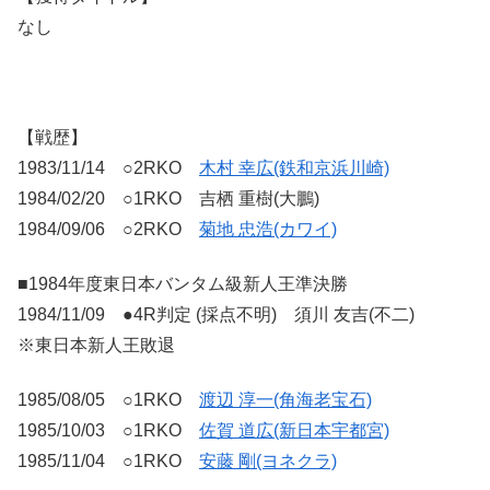
なし
【戦歴】
1983/11/14 ○2RKO
木村 幸広(鉄和京浜川崎)
1984/02/20 ○1RKO 吉栖 重樹(大鵬)
1984/09/06 ○2RKO
菊地 忠浩(カワイ)
■1984年度東日本バンタム級新人王準決勝
1984/11/09 ●4R判定 (採点不明) 須川 友吉(不二)
※東日本新人王敗退
1985/08/05 ○1RKO
渡辺 淳一(角海老宝石)
1985/10/03 ○1RKO
佐賀 道広(新日本宇都宮)
1985/11/04 ○1RKO
安藤 剛(ヨネクラ)