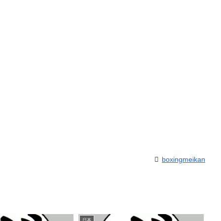
boxingmeikan
日本