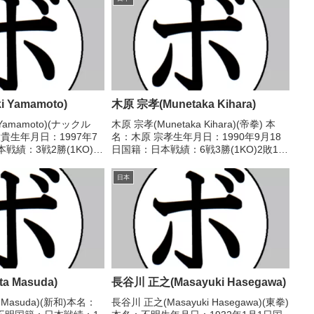
i Yamamoto)
木原 宗孝(Munetaka Kihara)
 Yamamoto)(ナックル
木原 宗孝(Munetaka Kihara)(帝拳) 本
大貴生年月日：1997年7
名：木原 宗孝生年月日：1990年9月18
戦績：3戦2勝(1KO)1
日国籍：日本戦績：6戦3勝(1KO)2敗1
ル】なし 【戦歴】
分 【獲得タイトル】2017年度東日本ス
○1RTKO 高尾 昌揮(新日
ーパーライト級新人王 【戦歴】■2016年
日本
度ライト級C級トー...
a Masuda)
長谷川 正之(Masayuki Hasegawa)
 Masuda)(新和)本名：
長谷川 正之(Masayuki Hasegawa)(東拳)