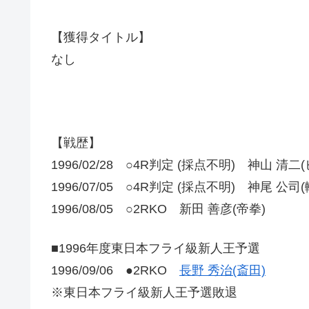
【獲得タイトル】
なし
【戦歴】
1996/02/28 ○4R判定 (採点不明) 神山 清二
1996/07/05 ○4R判定 (採点不明) 神尾 公司
1996/08/05 ○2RKO 新田 善彦(帝拳)
■1996年度東日本フライ級新人王予選
1996/09/06 ●2RKO
長野 秀治(斎田)
※東日本フライ級新人王予選敗退