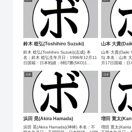
鈴木 稔弘(Toshihiro Suzuki)
山本 大貴(Daik
鈴木 稔弘(Toshihiro Suzuki)(志成) 本
山本 大貴(Daiki
名：鈴木 稔弘生年月日：1996年12月11
S) 本名：山本 
日国籍：日本戦績：8戦7勝(5KO)1
月17日国籍：日本
敗 【獲得タイトル】2014年インターハ
敗 【獲得タイト
イライトウェルター級優勝(アマチュ
2024/09/27 
日本
日本
ア) 【戦歴】2022/0...
本木村)202...
浜田 晃(Akira Hamada)
増田 寛太(Kant
浜田 晃(Akira Hamada)(神林) 本名：不
増田 寛太(Kanta