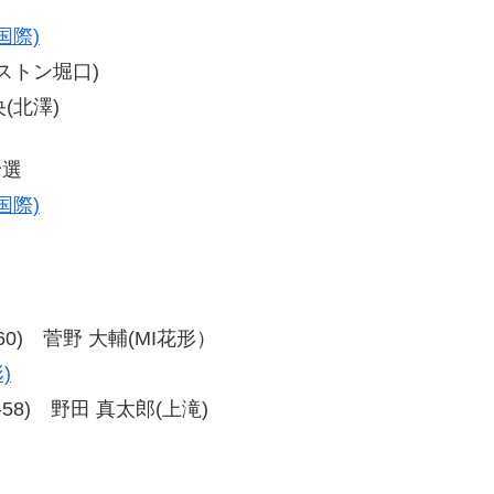
国際)
ピストン堀口)
央(北澤)
予選
国際)
56-60) 菅野 大輔(MI花形）
)
57-58) 野田 真太郎(上滝)