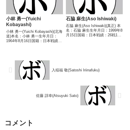
小林 勇一(Yuichi
石脇 麻生(Aso Ishiwaki)
Kobayashi)
石脇 麻生(Aso Ishiwaki)(真正) 本
名：石脇 麻生生年月日：1999年8
小林 勇一(Yuichi Kobayashi)(北海
月15日国籍：日本戦績：26戦16
道)本名：小林 勇一生年月日：
勝(11KO)9敗1分 【獲得タイト
1964年8月16日国籍：日本戦績：
ル】2018年度西日本ライト級新
15戦7勝(2KO)7敗1分【獲得タイ
人王 【戦歴】2017/08/11
トル】なし【戦歴】1986/10/20
●1RTKO 竹...
○3RKO 山内 治(青木)1987/08/...
入稲福 敬(Satoshi Iriinafuku)
佐藤 諄幸(Atsuyuki Sato)
コメント