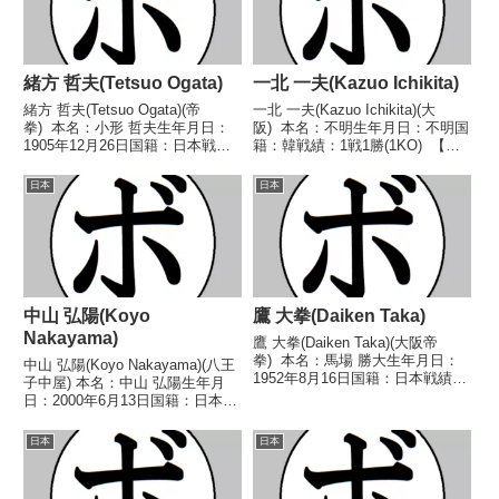
緒方 哲夫(Tetsuo Ogata)
一北 一夫(Kazuo Ichikita)
緒方 哲夫(Tetsuo Ogata)(帝
一北 一夫(Kazuo Ichikita)(大
拳) 本名：小形 哲夫生年月日：
阪) 本名：不明生年月日：不明国
1905年12月26日国籍：日本戦
籍：韓戦績：1戦1勝(1KO) 【獲
績：2戦1勝1敗 【獲得タイト
得タイトル】なし 【戦歴】
ル】第3代日本ライト級王
1945/12/05 ○3RKO 関 良知(東
日本
日本
座 【戦歴】■1927年度明治神宮
京) 【補足情報】・戦前にも活
大会ライト級決勝1927/11/03 ...
躍したと思われ...
中山 弘陽(Koyo
鷹 大拳(Daiken Taka)
Nakayama)
鷹 大拳(Daiken Taka)(大阪帝
拳) 本名：馬場 勝大生年月日：
中山 弘陽(Koyo Nakayama)(八王
1952年8月16日国籍：日本戦績：
子中屋) 本名：中山 弘陽生年月
12戦5勝(3KO)7敗 【獲得タイト
日：2000年6月13日国籍：日本戦
ル】1977年度西日本ライト級新
績：4戦1勝(1KO)2敗1分 【獲得
人王 【戦歴】1976/09/18 ●4R
タイトル】なし 【戦歴】
日本
日本
判定 (採点...
2020/12/05 ●1RTKO 川村 栞
汰(KG大和)202...