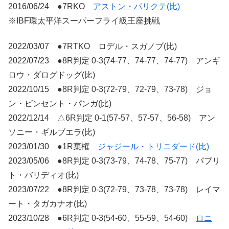
2016/06/24 ●7RKO
アストン・パリクテ(比)
※IBF環太平洋スーパーフライ級王座挑戦
2022/03/07 ●7RTKO ロデル・スガノブ(比)
2022/07/23 ●8R判定 0-3(74-77、74-77、74-77) アンギ
ロウ・ダログドッグ(比)
2022/10/15 ●8R判定 0-3(72-79、72-79、73-78) ジョ
ン・ビンセント・パンガ(比)
2022/12/14 △6R判定 0-1(57-57、57-57、56-58) アン
ソニー・ギルブエラ(比)
2023/01/30 ●1R棄権
ジャジール・トリニダード(比)
2023/05/06 ●8R判定 0-3(73-79、74-78、75-77) パブリ
ト・バリディオ(比)
2023/07/22 ●8R判定 0-3(72-79、73-78、73-78) レイマ
ート・タガカナオ(比)
2023/10/28 ●6R判定 0-3(54-60、55-59、54-60)
ロニ