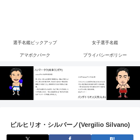
選手名鑑ピックアップ
女子選手名鑑
アマボクパーク
プライバシーポリシー
ビルヒリオ・シルバーノ(Vergilio Silvano)