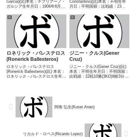
Garcia)(比)本名：チプリアーノ・
Constantino)(比)本名：不明生年
ガルシア生年月日：1906年8月26
月日：不明国籍：比戦績：23戦6
日国籍：比戦績：164戦120勝
勝(2KO)15敗2分【獲得タイト
(76KO)30敗14分【獲得タイト
ル】IBFインターコンチネンタル
比
比
ル】米-カリフォルニア州ウェル
ミニマム級王座【戦歴】
ター級王座米-カリフォルニ...
1988/09/01 ○1RKO マーシャ
ル...
ロネリック・バレステロス
ジニー・クルス(Gener
(Ronerick Ballesteros)
Cruz)
ロネリック・バレステロス
ジニー・クルス(Gener Cruz)(比)
(Ronerick Ballesteros)(比) 本名：
本名：不明生年月日：不明国籍：
ロネリック・バレステロス生年月
比戦績：22戦10勝(3KO)9敗3分
日：不明国籍：比戦績：9戦7勝
【獲得タイトル】なし【戦歴】
(6KO)1敗1分 【獲得タイトル】
1972/04/07 ●10R判定 (採点不
2018年度バタン・ピノイ全国選
明) 高橋 勝利(東
手権バンタム級優勝(アマチュ
拳)1973/04/06 ○4RTK...
ア...
阿南 弘生(Kosei Anan)
リカルド・ロペス(Ricardo Lopez)