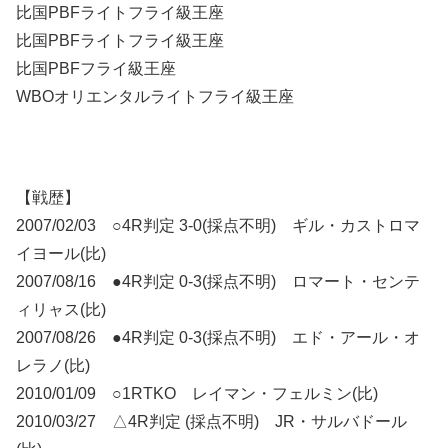
比国PBFライトフライ級王座
比国PBFライトフライ級王座
比国PBFフライ級王座
WBOオリエンタルライトフライ級王座
【戦歴】
2007/02/03 ○4R判定 3-0(採点不明) ギル・カストロマ
イヨール(比)
2007/08/16 ●4R判定 0-3(採点不明) ロマート・センテ
ィリャス(比)
2007/08/26 ●4R判定 0-3(採点不明) エド・アール・オ
レラノ(比)
2010/01/09 ○1RTKO レイマン・フェルミン(比)
2010/03/27 △4R判定 (採点不明) JR・サルバドール