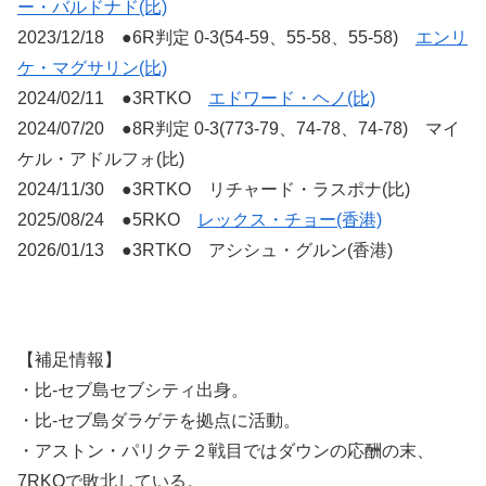
ー・バルドナド(比)
2023/12/18 ●6R判定 0-3(54-59、55-58、55-58)
エンリ
ケ・マグサリン(比)
2024/02/11 ●3RTKO
エドワード・ヘノ(比)
2024/07/20 ●8R判定 0-3(773-79、74-78、74-78) マイ
ケル・アドルフォ(比)
2024/11/30 ●3RTKO リチャード・ラスポナ(比)
2025/08/24 ●5RKO
レックス・チョー(香港)
2026/01/13 ●3RTKO アシシュ・グルン(香港)
【補足情報】
・比-セブ島セブシティ出身。
・比-セブ島ダラゲテを拠点に活動。
・アストン・パリクテ２戦目ではダウンの応酬の末、
7RKOで敗北している。