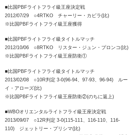
■比国PBFライトフライ級王座決定戦
2012/07/29 ○4RTKO チャーリー・カビラ(比)
※比国PBFライトフライ級王座獲得
■比国PBFライトフライ級タイトルマッチ
2012/10/06 ○8RTKO リスター・ジュン・プロンコ(比)
※比国PBFライトフライ級王座防衛①
■比国PBFライトフライ級タイトルマッチ
2013/02/08 ○10R判定 3-0(96-94、97-93、96-94) ルー
イ・アローズ(比)
※比国PBFライトフライ級王座防衛②(のちに返上)
■WBOオリエンタルライトフライ級王座決定戦
2013/09/07 ○12R判定 3-0(115-111、116-110、116-
110) ジェットリー・プリシマ(比)