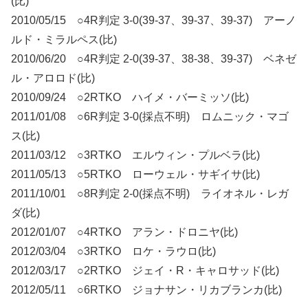
(比)
2010/05/15 ○4R判定 3-0(39-37、39-37、39-37) アーノ
ルド・ミラルペス(比)
2010/06/20 ○4R判定 2-0(39-37、38-38、39-37) ベネゼ
ル・アロロド(比)
2010/09/24 ○2RTKO ハイメ・バーミッソ(比)
2011/01/08 ○6R判定 3-0(採点不明) ロムニック・マゴ
ス(比)
2011/03/12 ○3RTKO エルウィン・プルベラ(比)
2011/05/13 ○5RTKO ローウェル・サギイサ(比)
2011/10/01 ○8R判定 2-0(採点不明) ライオネル・レガ
ダ(比)
2012/01/07 ○4RTKO アラン・ドロニヤ(比)
2012/03/04 ○3RTKO ロケ・ラウロ(比)
2012/03/17 ○2RTKO ジェイ・R・キャロサッド(比)
2012/05/11 ○6RTKO ジョナサン・リカブランカ(比)