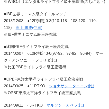
※WBOオリエンタルライトフライ級王座獲得(のちに返上)
■IBF世界ミニマム級タイトルマッチ
2013/12/03 ●12R判定 0-3(110-118、108-120、110-
118)
高山 勝成(仲里)
※IBF世界ミニマム級王座挑戦
■比国PBFライトフライ級王座決定戦
2014/02/07 ○10R判定 3-0(97-92、97-92、96-94) マー
ク・アンソニー・フロリダ(比)
※比国PBFライトフライ級王座獲得
■OPBF東洋太平洋ライトフライ級王座決定戦
2014/03/25 ●11RTKO
ジョナサン・タコニン(比)
※OPBF東洋太平洋ライトフライ級王座挑戦
2014/09/11 ○3RTKO
マルソン・カベラ(比)