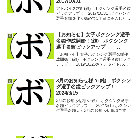
2017/10/31
アドバイス求む(雑) ボクシング選手名鑑
ピックアップ！ 2017/10/31 ボクシング
選手名鑑を作り始めて3年目に突入した今
月。開始当初から考えると、数多くなっ
た選手のページの情報を更新するのにと
ても手間がかかるようになった。 最新試
【お知らせ】女子ボクシング選手
雑
合...
名鑑作成開始！(雑) ボクシング
選手名鑑ピックアップ！
2019/10/23
【お知らせ】女子ボクシング選手名鑑作
成開始！(雑) ボクシング選手名鑑ピック
アップ！ 2019/10/23さて、タイトル通
りでございます。これまで男子のボクサ
ーの戦績で手一杯。どうにも手がまわら
ず、作成できずにいた女子選手の戦績ペ
3月のお知らせ様々(雑) ボクシン
雑
ージですが...
グ選手名鑑ピックアップ！
2024/3/15
3月のお知らせ様々(雑) ボクシング選手
名鑑ピックアップ！ 2024/3/15 ボクシン
グ選手名鑑より3月のお知らせ事項です！
中日本のオフシーズン、ふざけつづけた
せきちゃんです。何やってんの？って方
も沢山いると思いますが、もちろん、全
部ボク...