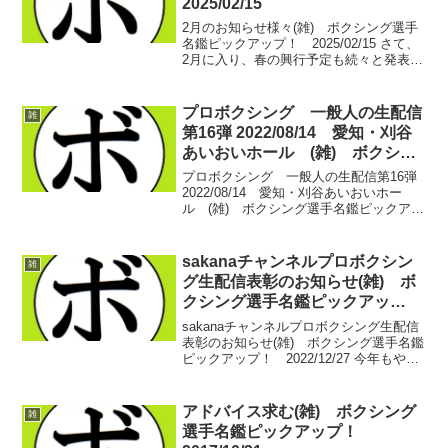
2025/02/15
2月のお知らせ様々(雑) ボクシング選手
名鑑ピックアップ！ 2025/02/15 さて、
2月に入り、春の興行予定も続々と発表さ
れております。各地の新人王トーナメン
トも公開され、あわただしくなってまい
りました。春のラッシュに入る前に…と
プロボクシング 一般人の生配信
雑
いうわ...
第16弾 2022/08/14 愛知・刈谷
あいおいホール (雑) ボクシン
グ選手名鑑ピックアップ！
プロボクシング 一般人の生配信第16弾
2022/08/14 愛知・刈谷あいおいホー
ル (雑) ボクシング選手名鑑ピックアッ
プ！ 生配信のお知らせです。今年もやっ
てまいりました、中日本新人王決勝戦。
毎年真夏の刈谷あいおいホールで繰り広
sakanaチャンネルプロボクシン
雑
げられ...
グ生配信表彰のお知らせ(雑) ボ
クシング選手名鑑ピックアッ
プ！ 2022/12/27
sakanaチャンネルプロボクシング生配信
表彰のお知らせ(雑) ボクシング選手名鑑
ピックアップ！ 2022/12/27 今年もやり
ます！生配信表彰！今回のノミネートは
せきちゃん/sakanaさんで4つを選出。ツ
イッターの投票で最終的な受賞を...
アドバイス求む(雑) ボクシング
雑
選手名鑑ピックアップ！