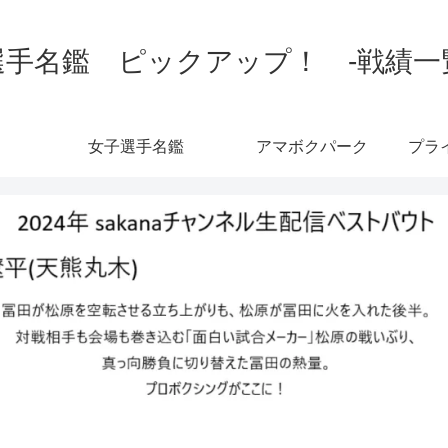
手名鑑 ピックアップ！ -戦績一覧-
女子選手名鑑
アマボクパーク
プラ