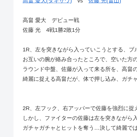
高畠 愛大(タキザワ)
vs
佐藤 光(畠山)
高畠 愛大 デビュー戦
佐藤 光 4戦1勝2敗1分
1R、左を突きながら入っていこうとする、ブ
お互いの腕が絡み合ったところで、空いた方
ラウンド中盤、佐藤が入って来る所を、高畠
綺麗に捉える高畠だが、体で押し込み、ガチ
2R、左フック、右アッパーで佐藤を強烈に捉
しかし、ファイターの佐藤は左を突きながら
ガチャガチャとヒットを奪う…決して綺麗で