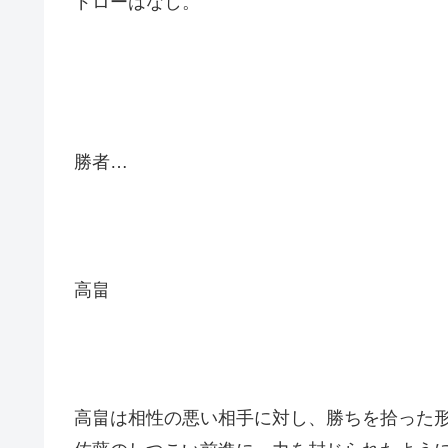
ドローはなし。
勝者…
高畠
高畠は相性の悪い相手に対し、勝ちを拾った