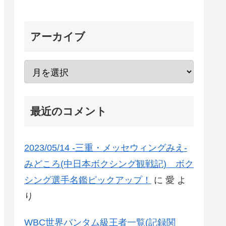
アーカイブ
最近のコメント
2023/05/14 -三重・メッセウィングみえ-
みどころ(中日本ボクシング観戦記) ボク
シング選手名鑑ピックアップ！
に
愛
よ
り
WBC世界バンタム級王者一覧(記録関