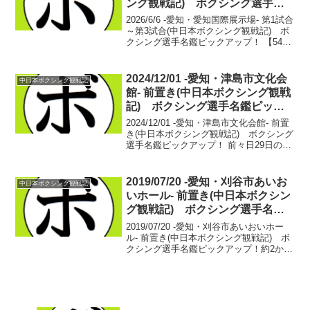
ング観戦記) ボクシング選手名
鑑ピックアップ！
2026/6/6 -愛知・愛知国際展示場- 第1試合
～第3試合(中日本ボクシング観戦記) ボ
クシング選手名鑑ピックアップ！ 【54kg
契約6回戦】目黒 聖也(LUSH) vs ヌル
ジギット・デュシェバエフ(キルギス)サウ
スポー対決、出だしか...
2024/12/01 -愛知・津島市文化会
中日本ボクシング観戦記
館- 前置き(中日本ボクシング観戦
記) ボクシング選手名鑑ピック
アップ！
2024/12/01 -愛知・津島市文化会館- 前置
き(中日本ボクシング観戦記) ボクシング
選手名鑑ピックアップ！ 前々日29日の
夜、釣り堤防にいた。いろいろと考え込
んでしまった。12月1日が最後の配信。も
っと続けてほしいという声ばかり届い...
2019/07/20 -愛知・刈谷市あいお
中日本ボクシング観戦記
いホール- 前置き(中日本ボクシン
グ観戦記) ボクシング選手名鑑
ピックアップ！
2019/07/20 -愛知・刈谷市あいおいホー
ル- 前置き(中日本ボクシング観戦記) ボ
クシング選手名鑑ピックアップ！約2か月
ぶりの中日本の興行。前日の夜からワク
ワクが止まらない。少し寝つきが悪かっ
たが、朝はのんびりと起床。静岡、金
沢、三...