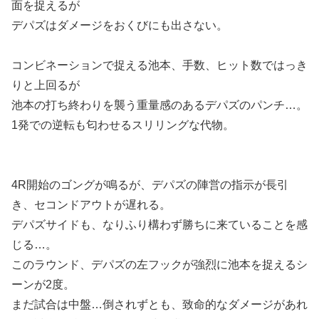
面を捉えるが
デパズはダメージをおくびにも出さない。
コンビネーションで捉える池本、手数、ヒット数ではっき
りと上回るが
池本の打ち終わりを襲う重量感のあるデパズのパンチ…。
1発での逆転も匂わせるスリリングな代物。
4R開始のゴングが鳴るが、デパズの陣営の指示が長引
き、セコンドアウトが遅れる。
デパズサイドも、なりふり構わず勝ちに来ていることを感
じる…。
このラウンド、デパズの左フックが強烈に池本を捉えるシ
ーンが2度。
まだ試合は中盤…倒されずとも、致命的なダメージがあれ