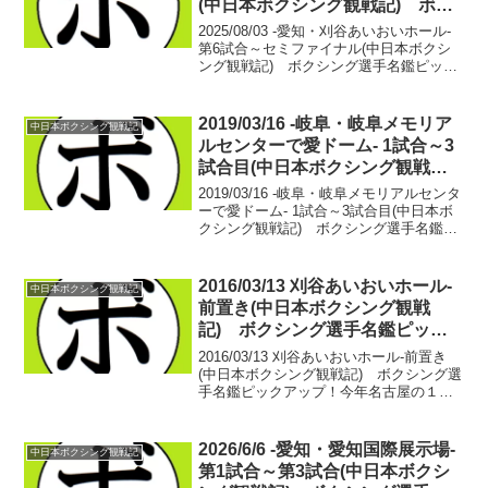
(中日本ボクシング観戦記) ボク
シング選手名鑑ピックアップ！
2025/08/03 -愛知・刈谷あいおいホール-
第6試合～セミファイナル(中日本ボクシ
ング観戦記) ボクシング選手名鑑ピック
アップ！ 【フェザー級4回戦】■2025年度
中日本フェザー級新人王決勝植松 風河(駿
河男児) vs 硲 翔大(カ...
2019/03/16 -岐阜・岐阜メモリア
中日本ボクシング観戦記
ルセンターで愛ドーム- 1試合～3
試合目(中日本ボクシング観戦
記) ボクシング選手名鑑ピック
2019/03/16 -岐阜・岐阜メモリアルセンタ
アップ！
ーで愛ドーム- 1試合～3試合目(中日本ボ
クシング観戦記) ボクシング選手名鑑ピ
ックアップ！■中日本フェザー級新人王
準々決勝【フェザー級4回戦】甲斐 貞行
(HEIWA) vs 中野 精(杉田...
2016/03/13 刈谷あいおいホール-
中日本ボクシング観戦記
前置き(中日本ボクシング観戦
記) ボクシング選手名鑑ピック
アップ！
2016/03/13 刈谷あいおいホール-前置き
(中日本ボクシング観戦記) ボクシング選
手名鑑ピックアップ！今年名古屋の１回
目の興行。この日のメインのカードを見
たときに、僕は鳥肌が立つと同時に、何
故？という思いが湧いた。スーパーバン
2026/6/6 -愛知・愛知国際展示場-
中日本ボクシング観戦記
タム級6...
第1試合～第3試合(中日本ボクシ