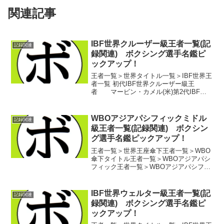
関連記事
IBF世界クルーザー級王者一覧(記
記録関連
録関連) ボクシング選手名鑑ピ
ックアップ！
王者一覧＞世界タイトル一覧＞IBF世界王
者一覧 初代IBF世界クルーザー級王
者 マービン・カメル(米)第2代IBF世
界クルーザー級王者 リー・ロイ・マー
フィー(米)第3代IBF世界クルーザー級王
者 リッキー・パーキー(米)第4代IBF...
WBOアジアパシフィックミドル
記録関連
級王者一覧(記録関連) ボクシン
グ選手名鑑ピックアップ！
王者一覧＞世界王座傘下王者一覧＞WBO
傘下タイトル王者一覧＞WBOアジアパシ
フィック王者一覧＞WBOアジアパシフィ
ックミドル級王者一覧 初代WBOアジアパ
シフィックミドル級王者 リック・ト
ーンベリー(豪)第2代WBOアジアパシフィ
IBF世界ウェルター級王者一覧(記
記録関連
ックミド...
録関連) ボクシング選手名鑑ピ
ックアップ！