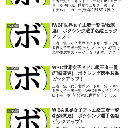
王者一覧＞世界タイトル一覧＞IBF世界王
者一覧 初代IBF世界ウェルター級王者
ドナルド・カリー(米)第2代IBF世界ウェ
ルター級王者 ロイド・ハニガン(英)第3
代IBF世界ウェルター級王者 サイモン・
ブラウン(ジャマイカ)第4代IBF世界...
IWBF世界女子王者一覧(記録関
記録関連
連) ボクシング選手名鑑ピック
アップ！
王者一覧＞女子世界タイトル一覧＞IWBF
世界女子王者一覧 ※リンクのない項目は
現在作成中のページとなります。 ここで
は世界王座管理団体のうち
IWBF(International Women's Boxing
Federation)が認定して...
WBC世界女子ミドル級王者一覧
記録関連
(記録関連) ボクシング選手名鑑
ピックアップ！
王者一覧＞女子世界タイトル一覧＞WBC
世界女子王者一覧＞WBC世界女子ミドル
級王者一覧 初代WBC世界女子ミドル級
王者 イボンヌ・レイズ(米)第2代WBC世
界女子ミドル級王者 ワン・ヤーナン(中)
第3代WBC世界女子ミドル級王者 トリ
WIBA世界女子アトム級王者一覧
記録関連
ー・...
(記録関連) ボクシング選手名鑑
ピックアップ！