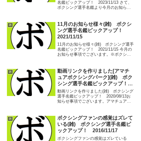
名鑑ピックアップ！ 2023/11/13 さて、
ボクシング選手名鑑より今月のお知らせ
事項でございます！まずは10/22、静岡で
行われました「LUSH BOMU」にて解説
者デビューさせていただきました...
11月のお知らせ様々(雑) ボクシ
雑
ング選手名鑑ピックアップ！
2021/11/15
11月のお知らせ様々(雑) ボクシング選手
名鑑ピックアップ！ 2021/11/15 今月の
お知らせ事項でございます。※ボクシン
グ選手名鑑のリクエスト掲載について
下部に重要なお知らせを掲載しておりま
す。 ご参照いただければと思いま
動画リンクを作りました[アマチ
雑
す。 つい...
ュアボクシングパーク](雑) ボク
シング選手名鑑ピックアップ！
2020/08/13
動画リンクを作りました(雑) ボクシング
選手名鑑ピックアップ！ 2020/08/13お
知らせ事項でございます。アマチュアボ
クシングパーク byボクシング選手名鑑ア
マチュアボクシングについて網羅的な情
報を集めようと開設いたしました。情報
ボクシングファンの感覚はズレて
雑
量の膨...
いる(雑) ボクシング選手名鑑ピ
ックアップ！ 2016/11/17
ボクシングファンの感覚はズレている