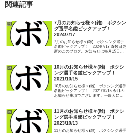
関連記事
7月のお知らせ様々(雑) ボクシン
雑
グ選手名鑑ピックアップ！
2024/7/17
7月のお知らせ様々(雑) ボクシング選手
名鑑ピックアップ！ 2024/7/17 奇数日更
新のこのブログ。お知らせは毎月15日に
行っておりましたが、今週は1回ずれまし
て本日となりました。というのも、興行
過密スケジュールとなっておりまし
10月のお知らせ様々(雑) ボクシ
雑
て…。灼...
ング選手名鑑ピックアップ！
2021/10/15
10月のお知らせ様々(雑) ボクシング選手
名鑑ピックアップ！ 2021/10/15 今月の
お知らせ事項でございます。一般人によ
る生配信第9弾は浜松で！35回の歴史を誇
る西遠ボクシングアワーを配信いたしま
す！ こちら、メインイベンターに次の
11月のお知らせ様々(雑) ボクシ
雑
日...
ング選手名鑑ピックアップ！
2023/10/13
11月のお知らせ様々(雑) ボクシング選手