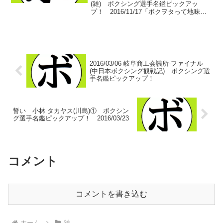
(雑) ボクシング選手名鑑ピックアッ
プ！ 2016/11/17「ボクヲタって地味で
真面目な奴ばかり持ち上げる」ネットで
いろいろ情報を探していたときに出くわ
した言葉。「ぐうの音も出ない」なんて
言葉が頭をよぎる...
2016/03/06 岐阜商工会議所-ファイナル
(中日本ボクシング観戦記) ボクシング選
手名鑑ピックアップ！
誓い 小林 タカヤス(川島)① ボクシン
グ選手名鑑ピックアップ！ 2016/03/23
コメント
コメントを書き込む
ホーム
雑