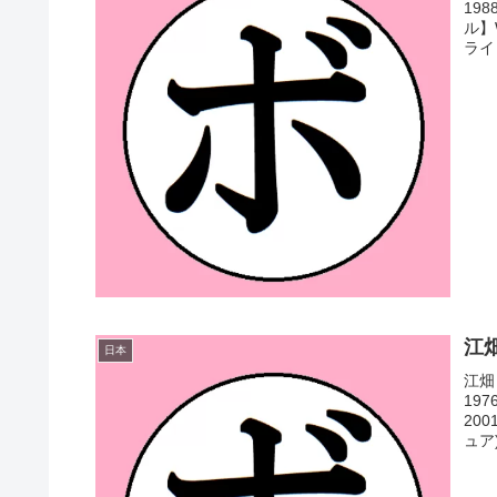
19
ル】
ライ
江畑
日本
江畑
19
20
ュア)