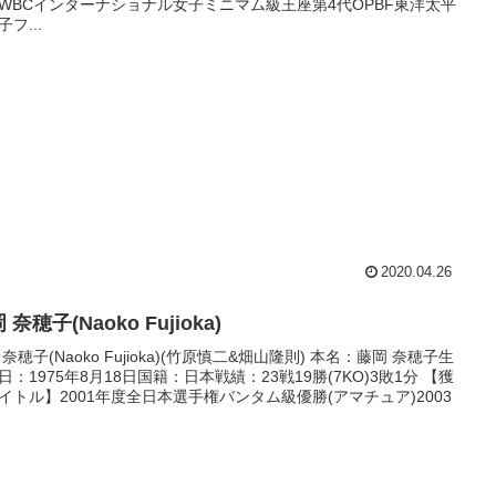
WBCインターナショナル女子ミニマム級王座第4代OPBF東洋太平
フ...
2020.04.26
 奈穂子(Naoko Fujioka)
 奈穂子(Naoko Fujioka)(竹原慎二&畑山隆則) 本名：藤岡 奈穂子生
日：1975年8月18日国籍：日本戦績：23戦19勝(7KO)3敗1分 【獲
イトル】2001年度全日本選手権バンタム級優勝(アマチュア)2003