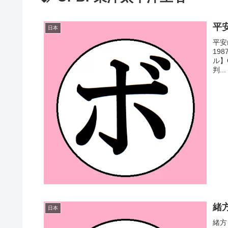
平安
日本
平安
19
ル】
判...
緒方
日本
緒方