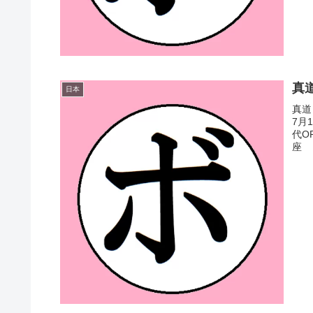
真道
日本
真道
7月
代O
座 【