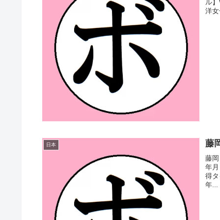
ル】
洋女子
藤岡
日本
藤岡
年月
得タ
年...