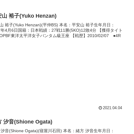
山 裕子(Yuko Henzan)
山 裕子(Yuko Henzan)(平仲BS) 本名：平安山 裕子生年月日：
87年4月6日国籍：日本戦績：27戦11勝(5KO)12敗4分 【獲得タイト
OPBF東洋太平洋女子バンタム級王座 【戦歴】2010/02/07 ●4R
2021.04.04
 汐音(Shione Ogata)
 汐音(Shione Ogata)(寝屋川石田) 本名：緒方 汐音生年月日：