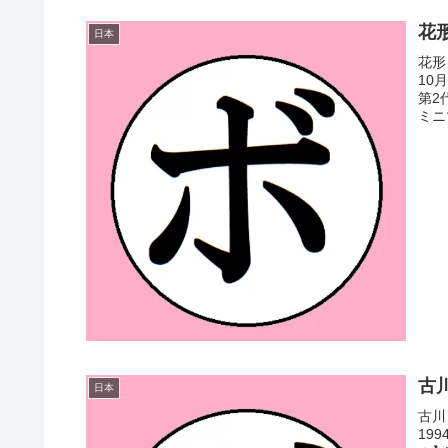
花形
日本
花形
10
第2
ミニマ
古川
日本
古川
19