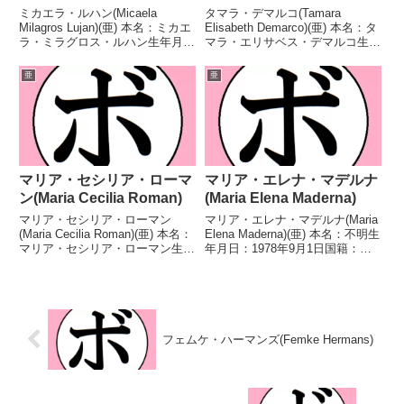
ミカエラ・ルハン(Micaela
タマラ・デマルコ(Tamara
Milagros Lujan)(亜) 本名：ミカエ
Elisabeth Demarco)(亜) 本名：タ
ラ・ミラグロス・ルハン生年月
マラ・エリサベス・デマルコ生年
日：1999年6月12日国籍：亜戦
月日：1988年8月6日国籍：亜戦
績：21戦17勝(6KO)3敗1分 【獲
績：23戦13勝9敗1分 【獲得タイ
亜
亜
得タイトル】FABアルゼンチン女
トル】WBFインターナショナル
子フライ級王座FABア...
女子フライ級王座第11代W...
マリア・セシリア・ローマ
マリア・エレナ・マデルナ
ン(Maria Cecilia Roman)
(Maria Elena Maderna)
マリア・セシリア・ローマン
マリア・エレナ・マデルナ(Maria
(Maria Cecilia Roman)(亜) 本名：
Elena Maderna)(亜) 本名：不明生
マリア・セシリア・ローマン生年
年月日：1978年9月1日国籍：亜
月日：1983年1月21日国籍：亜戦
戦績：37戦18勝(2KO)16敗3
績：28戦17勝8敗2分1無効試
分 【獲得タイトル】FABアルゼ
合 【獲得タイトル】FABアルゼ
ンチン女子ライト級王座第3代
ンチン女子バンタム級王座第6...
WBO世界女子ライト級王...
フェムケ・ハーマンズ(Femke Hermans)