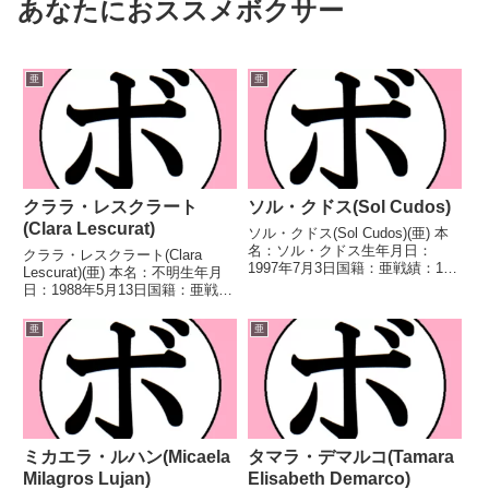
あなたにおススメボクサー
亜
亜
クララ・レスクラート
ソル・クドス(Sol Cudos)
(Clara Lescurat)
ソル・クドス(Sol Cudos)(亜) 本
名：ソル・クドス生年月日：
クララ・レスクラート(Clara
1997年7月3日国籍：亜戦績：14
Lescurat)(亜) 本名：不明生年月
戦11勝(3KO)1敗2分 【獲得タイ
日：1988年5月13日国籍：亜戦
トル】FABアルゼンチン女子ミニ
績：11戦11勝(4KO) 【獲得タイ
マム級王座南米女子ミニマム級王
トル】WBAラテンアメリカ女子
亜
亜
座WBAラテンアメリカ女子ミニ
フライ級王座WBA女子スーパー
マム...
フライ級ゴールド王座第9代
WBA...
ミカエラ・ルハン(Micaela
タマラ・デマルコ(Tamara
Milagros Lujan)
Elisabeth Demarco)