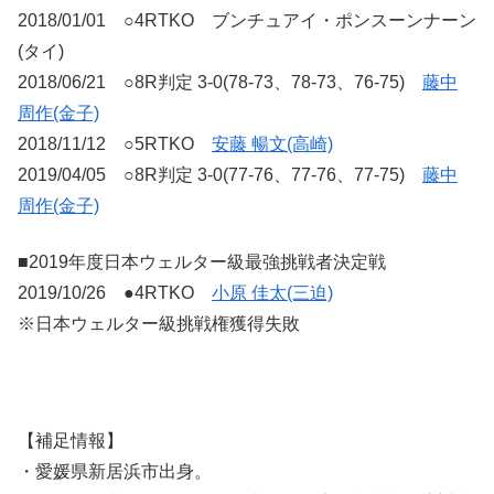
2018/01/01 ○4RTKO ブンチュアイ・ポンスーンナーン
(タイ)
2018/06/21 ○8R判定 3-0(78-73、78-73、76-75)
藤中
周作(金子)
2018/11/12 ○5RTKO
安藤 暢文(高崎)
2019/04/05 ○8R判定 3-0(77-76、77-76、77-75)
藤中
周作(金子)
■2019年度日本ウェルター級最強挑戦者決定戦
2019/10/26 ●4RTKO
小原 佳太(三迫)
※日本ウェルター級挑戦権獲得失敗
【補足情報】
・愛媛県新居浜市出身。