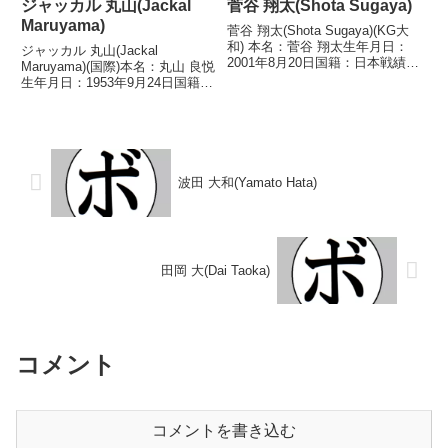
ジャッカル 丸山(Jackal
菅谷 翔太(Shota Sugaya)
Maruyama)
菅谷 翔太(Shota Sugaya)(KG大
和) 本名：菅谷 翔太生年月日：
ジャッカル 丸山(Jackal
2001年8月20日国籍：日本戦績：
Maruyama)(国際)本名：丸山 良悦
9戦6勝(5KO)2敗1分 【獲得タイ
生年月日：1953年9月24日国籍：
トル】2025年度東日本バンタム
日本戦績：35戦22勝(14KO)9敗4
級新人王 【戦歴】2022/04/28
敗【獲得タイトル】1978年度全
○1RTKO 篠...
日本バンタム級新人王初代日本ス
ーパーフライ級王座第3代日本...
波田 大和(Yamato Hata)
田岡 大(Dai Taoka)
コメント
コメントを書き込む