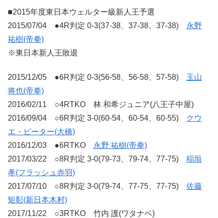
■2015年度東日本ウェルター級新人王予選
2015/07/04 ●4R判定 0-3(37-38、37-38、37-38)
永野
祐樹(帝拳)
※東日本新人王敗退
2015/12/05 ●6R判定 0-3(56-58、56-58、57-58)
玉山
将也(帝拳)
2016/02/11 ○4RTKO 林 和希ジュニア(八王子中屋)
2016/09/04 ○6R判定 3-0(60-54、60-54、60-55)
クウ
エ・ピーター(大橋)
2016/12/03 ●6RTKO
永野 祐樹(帝拳)
2017/03/22 ○8R判定 3-0(79-73、79-74、77-75)
稲垣
孝(フラッシュ赤羽)
2017/07/10 ○8R判定 3-0(79-74、77-75、77-75)
佐藤
矩彰(新日本木村)
2017/11/22 ○3RTKO 竹内 護(ワタナベ)