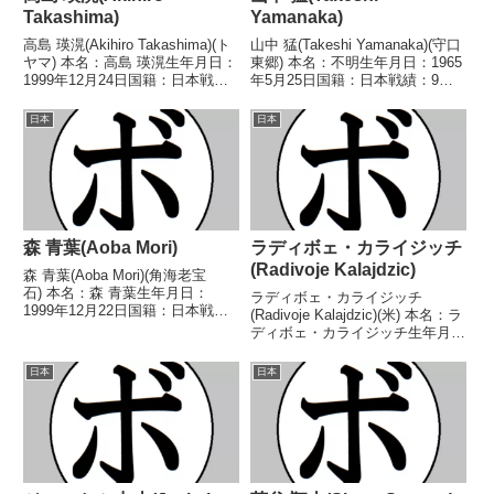
Takashima)
Yamanaka)
高島 瑛滉(Akihiro Takashima)(ト
山中 猛(Takeshi Yamanaka)(守口
ヤマ) 本名：高島 瑛滉生年月日：
東郷) 本名：不明生年月日：1965
1999年12月24日国籍：日本戦
年5月25日国籍：日本戦績：9戦4
績：2戦1勝1敗 【獲得タイトル】
勝(3KO)5敗 【獲得タイトル】な
なし 【戦歴】2022/11/27 ○4R
し 【戦歴】1992/11/19
日本
日本
判定 3-0(40-36、40-36、40-...
○1RKO 久米 章夫(江
坂)1993/01/29...
森 青葉(Aoba Mori)
ラディボェ・カライジッチ
(Radivoje Kalajdzic)
森 青葉(Aoba Mori)(角海老宝
石) 本名：森 青葉生年月日：
ラディボェ・カライジッチ
1999年12月22日国籍：日本戦
(Radivoje Kalajdzic)(米) 本名：ラ
績：18戦8勝(2KO)7敗3分 【獲得
ディボェ・カライジッチ生年月
タイトル】なし 【戦歴】
日：1991年7月27日国籍：米戦
2017/12/09 ●4R判定 0-3(35-
績：33戦30勝(22KO)3敗 【獲得
日本
日本
39、36-39、37-...
タイトル】なし 【戦歴】
2011/06/03 ○1RKO ...