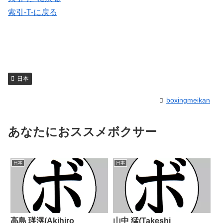
索引-T-に戻る
日本
boxingmeikan
あなたにおススメボクサー
日本
日本
高島 瑛滉(Akihiro
山中 猛(Takeshi