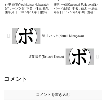
仲里 義竜(Yoshitatsu Nakazato)
藤沢 一成(Kazunari Fujisawa)(レ
(グリーンツダ) 本名：仲里 義竜
パード玉熊) 本名：藤沢 一成生
生年月日：1965年11月8日国籍：
年月日：1977年4月20日国籍：日
日本戦績：25戦16勝(4KO)8敗1
本戦績：25戦9勝(2KO)12敗4
分 【獲得タイトル】1985年度全
分 【獲得タイトル】なし 【戦
日本スーパーフェザー級新人
歴】1999/06/19 ○2RKO 小平
王 【戦歴】1984...
武(...
皆川 ハルキ(Haruki Minagawa)
近藤 隆司(Takashi Kondo)
コメント
コメントを書き込む