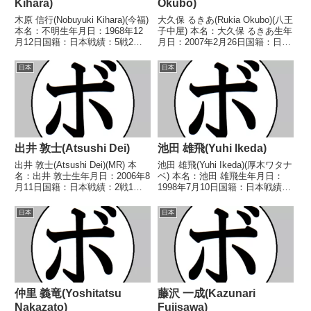
Kihara)
Okubo)
木原 信行(Nobuyuki Kihara)(今福)
大久保 るきあ(Rukia Okubo)(八王
本名：不明生年月日：1968年12
子中屋) 本名：大久保 るきあ生年
月12日国籍：日本戦績：5戦2勝
月日：2007年2月26日国籍：日本
(2KO)3敗【獲得タイトル】なし
戦績：6戦2勝(2KO)3敗1分 【獲
【戦歴】1990/11/08 ○1RTKO
得タイトル】なし 【戦歴】
日本
日本
安田 幸治(大星モリガ
2024/06/03 ○3RKO 神田 大地
キ)1990/12/1...
(輪島功一S)2...
出井 敦士(Atsushi Dei)
池田 雄飛(Yuhi Ikeda)
出井 敦士(Atsushi Dei)(MR) 本
池田 雄飛(Yuhi Ikeda)(厚木ワタナ
名：出井 敦士生年月日：2006年8
ベ) 本名：池田 雄飛生年月日：
月11日国籍：日本戦績：2戦1勝1
1998年7月10日国籍：日本戦績：
敗【獲得タイトル】なし 【戦
1戦1敗 【獲得タイトル】な
歴】2025/11/30 ●4RTKO 下川
し 【戦歴】2021/03/18
日本
日本
雷斗(大成)2026/04/29 ○4R判定
●3RTKO ロイ 柄本(E&Jカシア
2...
ス) 【補足情報】・愛知県...
仲里 義竜(Yoshitatsu
藤沢 一成(Kazunari
Nakazato)
Fujisawa)