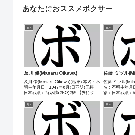
あなたにおススメボクサー
日本
日本
及川 優(Masaru Oikawa)
佐藤 ミツル(Mits
及川 優(Masaru Oikawa)(極東) 本名：不
佐藤 ミツル(Mits
明生年月日：1947年8月(日不明)国籍：
名：不明生年月日
日本戦績：7戦5勝(2KO)2敗 【獲得タイ
籍：日本戦績：5戦
トル】なし 【戦歴】1967/10/05 ○4R
タイトル】なし【戦
判定 (採点不明) 森 勝美(野
●1RKO 横山
日本
日本
口)1968/02...
ク)1989/08/03...