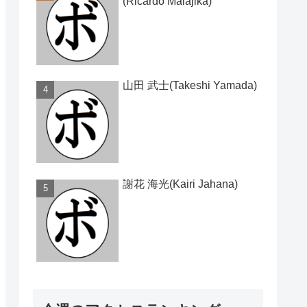
(Ricardo Malajika)
山田 武士(Takeshi Yamada)
謝花 海光(Kairi Jahana)