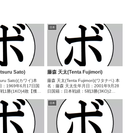
日本
uru Sato)
藤森 天太(Tenta Fujimori)
uru Sato)(カワイ)本
藤森 天太(Tenta Fujimori)(ワタナベ) 本
：1969年6月17日国
名：藤森 天太生年月日：2001年9月28
1勝(1KO)4敗【獲得
日国籍：日本戦績：5戦3勝(3KO)2
歴】1989/05/27
敗 【獲得タイトル】なし【戦歴】
 智彦(全日本パブリッ
2023/10/17 ○2RTKO 中村 駿介(輪島
日本
功一S)2024/...