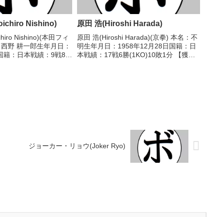
hiro Nishino)
原田 浩(Hiroshi Harada)
iro Nishino)(本田フィ
原田 浩(Hiroshi Harada)(京拳) 本名：不
：西野 耕一郎生年月日：
明生年月日：1958年12月28日国籍：日
日国籍：日本戦績：9戦8勝
本戦績：17戦6勝(1KO)10敗1分 【獲得
獲得タイトル】1985年度全
タイトル】1979年度西日本バンタム級
イト級優勝(アマチュ
新人王 【戦歴】1977/06/11 ○4R判定
(採点...
ジョーカー・リョウ(Joker Ryo)