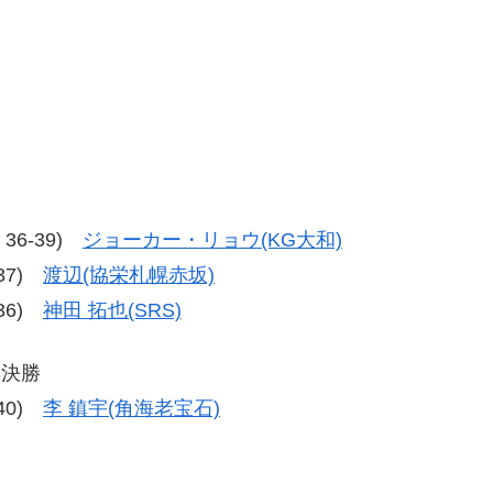
、36-39)
ジョーカー・リョウ(KG大和)
-37)
渡辺(協栄札幌赤坂)
-36)
神田 拓也(SRS)
準決勝
-40)
李 鎮宇(角海老宝石)