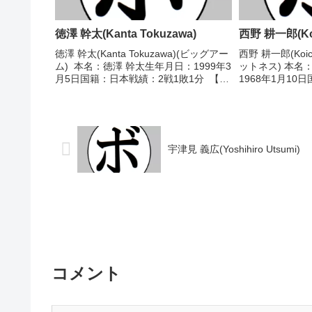
徳澤 幹太(Kanta Tokuzawa)
西野 耕一郎(Koic
徳澤 幹太(Kanta Tokuzawa)(ビッグアー
西野 耕一郎(Koich
ム) 本名：徳澤 幹太生年月日：1999年3
ットネス) 本名
月5日国籍：日本戦績：2戦1敗1分 【獲
1968年1月10
得タイトル】なし 【戦歴】
(4KO)1敗 【
2019/09/15 △2R負傷引分 田原 一茂
国高校選手権ラ
(黒崎KANAO)20...
ア)1992年度西...
宇津見 義広(Yoshihiro Utsumi)
コメント