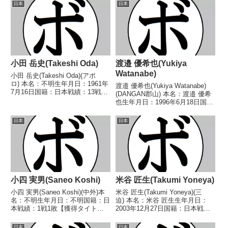
日本
日本
小田 岳史(Takeshi Oda)
渡邉 優希也(Yukiya
Watanabe)
小田 岳史(Takeshi Oda)(アポ
ロ) 本名：不明生年月日：1961年
渡邉 優希也(Yukiya Watanabe)
7月16日国籍：日本戦績：13戦3
(DANGAN郡山) 本名：渡邉 優希
勝(3KO)10敗 【獲得タイトル】な
也生年月日：1996年6月18日国
し 【戦歴】■1884年度西日本フ
籍：日本戦績：5戦1勝(1KO)3敗1
ェザー級新人王予選1984/07/07
分 【獲得タイトル】なし 【戦
日本
日本
●4R判定 (採...
歴】2024/12/20 ○4RTKO 川村
勝也(石...
小四 実男(Saneo Koshi)
米谷 匠生(Takumi Yoneya)
小四 実男(Saneo Koshi)(中外)本
米谷 匠生(Takumi Yoneya)(三
名：不明生年月日：不明国籍：日
迫) 本名：米谷 匠生生年月日：
本戦績：1戦1敗【獲得タイト
2003年12月27日国籍：日本戦
ル】なし【戦歴】1947/05/07
績：3戦3敗 【獲得タイトル】な
●2R棄権 高松 弘數(いすじ)【補
し 【戦歴】2023/09/25
日本
日本