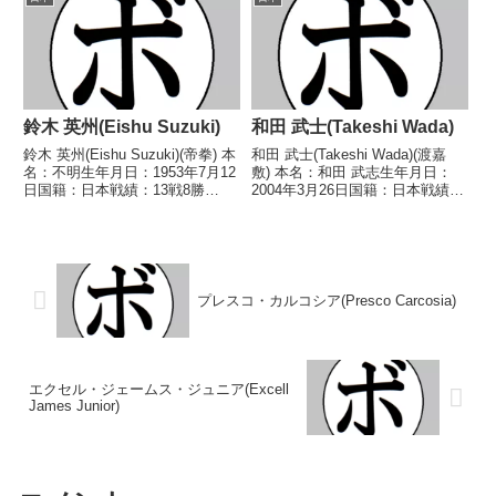
足情報】・戦績/戦歴は判明済み
●3RTKO 和田 武志(渡嘉
のもののみ記載。・BoxRecに...
敷)■2025年度東日本ミニマム級...
鈴木 英州(Eishu Suzuki)
和田 武士(Takeshi Wada)
鈴木 英州(Eishu Suzuki)(帝拳) 本
和田 武士(Takeshi Wada)(渡嘉
名：不明生年月日：1953年7月12
敷) 本名：和田 武志生年月日：
日国籍：日本戦績：13戦8勝
2004年3月26日国籍：日本戦績：
(5KO)3敗2分 【獲得タイトル】
7戦5勝(3KO)2敗 【獲得タイト
1973年度東日本スーパーフェザ
ル】なし 【戦歴】2023/09/25
ー級新人王 【戦歴】
○3RTKO 米谷 匠生(石神井
1972/02/06 △4R判定 (採...
S)2023/12/...
プレスコ・カルコシア(Presco Carcosia)
エクセル・ジェームス・ジュニア(Excell
James Junior)