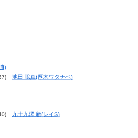
浦)
-37)
池田 聡真(厚木ワタナベ)
-40)
九十九澤 新(レイS)