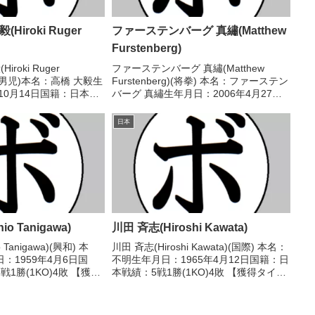
Hiroki Ruger
ファーステンバーグ 真繡(Matthew
Furstenberg)
roki Ruger
ファーステンバーグ 真繡(Matthew
(駿河男児)本名：高橋 大毅生
Furstenberg)(将拳) 本名：ファーステン
年10月14日国籍：日本戦
バーグ 真繡生年月日：2006年4月27日
O)2敗【獲得タイトル】
国籍：日本戦績：2戦1勝(1KO)1敗 【獲
本ミドル級新人王【戦
得タイトル】なし 【戦歴】
日本
.
2025/09/20 ●4R判定 ...
o Tanigawa)
川田 斉志(Hiroshi Kawata)
 Tanigawa)(興和) 本
川田 斉志(Hiroshi Kawata)(国際) 本名：
：1959年4月6日国
不明生年月日：1965年4月12日国籍：日
1勝(1KO)4敗 【獲得
本戦績：5戦1勝(1KO)4敗 【獲得タイト
【戦歴】■1978年度西日
ル】なし 【戦歴】1985/04/05
予選1978/09/25
○3RTKO 宮原 重徳(角海老宝
石)1985/05/2...