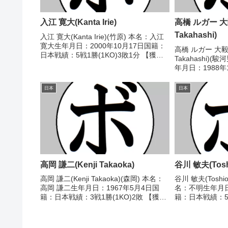
入江 寛大(Kanta Irie)
高橋 ルガー 大毅(
Takahashi)
入江 寛大(Kanta Irie)(竹原) 本名：入江
寛大生年月日：2000年10月17日国籍：
高橋 ルガー 大毅(Hi
日本戦績：5戦1勝(1KO)3敗1分 【獲得
Takahashi)
タイトル】なし 【戦歴】2023/12/17
年月日：1988
●2RTKO 山名 生竜(HKスポーツ)■2024
績：6戦4勝(4K
年...
2017年度中日
日本
日本
歴】2015/11/19..
高岡 謙二(Kenji Takaoka)
谷川 敏夫(Toshi
高岡 謙二(Kenji Takaoka)(森岡) 本名：
谷川 敏夫(Toshio
高岡 謙二生年月日：1967年5月4日国
名：不明生年月日
籍：日本戦績：3戦1勝(1KO)2敗 【獲得
籍：日本戦績：5戦
タイトル】なし 【戦歴】1992/06/15
タイトル】なし 
○4RTKO 東保 佳秀(冷研鶴
本バンタム級新人王
崎)1992/08/2...
●2RKO 渡辺...