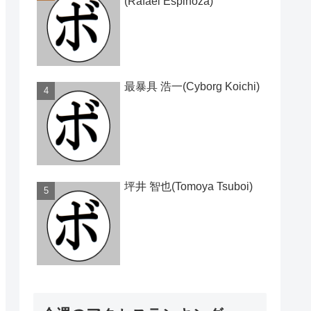
(Rafael Espinoza)
最暴具 浩一(Cyborg Koichi)
坪井 智也(Tomoya Tsuboi)