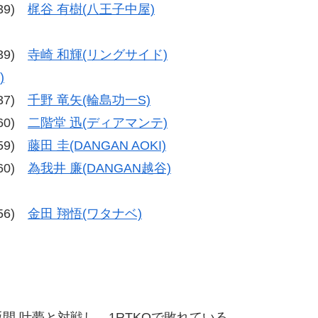
-39)
梶谷 有樹(八王子中屋)
-39)
寺崎 和輝(リングサイド)
)
-37)
千野 竜矢(輪島功一S)
-60)
二階堂 迅(ディアマンテ)
-59)
藤田 圭(DANGAN AOKI)
-60)
為我井 廉(DANGAN越谷)
-56)
金田 翔悟(ワタナベ)
 叶夢と対戦し、1RTKOで敗れている。