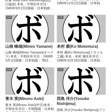
松重 時雄(Tokio Matsushige)(山
1990年12月22日国籍：日本戦
口協栄) 本名：不明生年月日：
績：12戦3勝(2KO)7敗2分 【獲得
1945年9月13日国籍：日本戦績：
タイトル】なし 【戦歴】
2戦1勝(1KO)1敗 【獲得タイト
2015/03/29 ○4R判定 3-0(38-
ル】なし 【戦歴】1970/01/23
日本
日本
37、38-37...
●4R判定 (採点不明) 吉田 猛(東
海)197...
山根 峰雄(Mineo Yamane)
本村 康(Ko Motomura)
山根 峰雄(Mineo Yamane)(オーク
本村 康(Ko Motomura)(ミサイル
ラ) 本名：不明生年月日：1968年
工藤) 本名：本村 康生年月日：
3月1日国籍：日本戦績：7戦3勝2
1996年10月18日国籍：日本戦
敗2分 【獲得タイトル】な
績：5戦2勝(2KO)3敗 【獲得タイ
し 【戦歴】1989/11/06 ○4R判
トル】2024年度西部日本ウェル
日本
日本
定 (採点不明) タイガー・ヒット
ター級新人王 【戦歴】
マン・ヒル(相模原ヨネ...
2023/06/25 ○2RTKO 新...
青木 実(Minoru Aoki)
西島 洋介(Yosuke
Nishijima)
青木 実(Minoru Aoki)(中日)本名：
不明生年月日：不明国籍：日本戦
西島 洋介(Yosuke Nishijima)(フリ