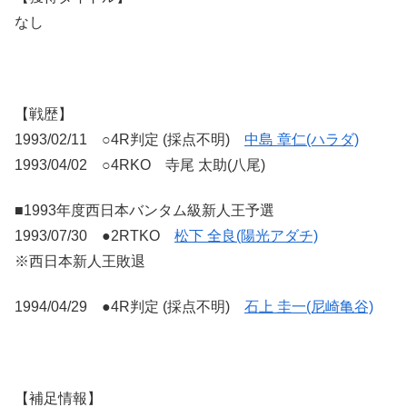
なし
【戦歴】
1993/02/11 ○4R判定 (採点不明)
中島 章仁(ハラダ)
1993/04/02 ○4RKO 寺尾 太助(八尾)
■1993年度西日本バンタム級新人王予選
1993/07/30 ●2RTKO
松下 全良(陽光アダチ)
※西日本新人王敗退
1994/04/29 ●4R判定 (採点不明)
石上 圭一(尼崎亀谷)
【補足情報】