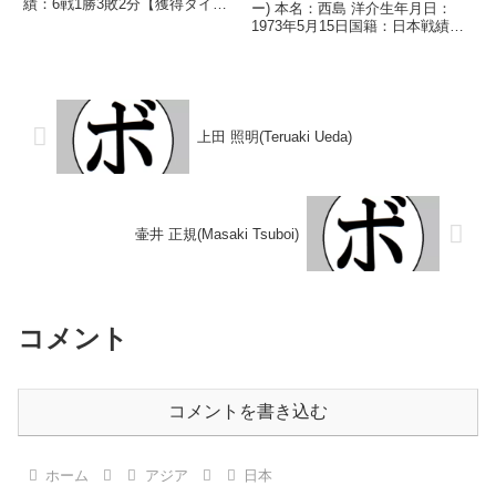
績：6戦1勝3敗2分【獲得タイト
ー) 本名：西島 洋介生年月日：
ル】なし【戦歴】■日本選手権東
1973年5月15日国籍：日本戦績：
部トーナメントバンタム級予選
27戦24勝(15KO)2敗1分 【獲得タ
1947/06/21 ●4R判定 (採点不
イトル】NABO北米クルーザー級
明) 田村 辰二(甘楽)※日本...
王座第6代OPBF東洋太平洋クル
ーザー級王座W...
上田 照明(Teruaki Ueda)
壷井 正規(Masaki Tsuboi)
コメント
コメントを書き込む
ホーム
アジア
日本