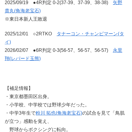
2025/09/19 ●4R判定 0-2(37-39、37-39、38-38)
矢野
貴丸(角海老宝石)
※東日本新人王敗退
2025/12/01 ○2RTKO
タナーコン・チャンピマーン(タ
イ)
2026/02/07 ●6R判定 0-3(56-57、56-57、56-57)
永里
翔(レパード玉熊)
【補足情報】
・東京都墨田区出身。
・小学校、中学校では野球少年だった。
・中学3年生で
粉川 拓也(角海老宝石)
の試合を見て「鳥肌
が立つ」感動を覚え、
野球からボクシングに転向。