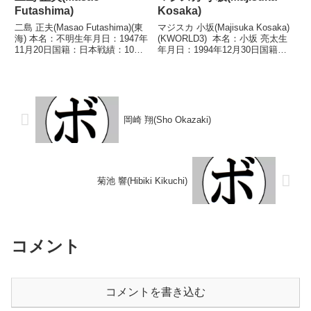
Futashima)
Kosaka)
二島 正夫(Masao Futashima)(東
マジスカ 小坂(Majisuka Kosaka)
海) 本名：不明生年月日：1947年
(KWORLD3) 本名：小坂 亮太生
11月20日国籍：日本戦績：10戦5
年月日：1994年12月30日国籍：
勝(3KO)1敗4分 【獲得タイトル】
日本戦績：14戦6勝(4KO)6敗2
なし 【戦歴】1969/09/07 ○4R
分 【獲得タイトル】なし 【戦
判定 (採点不明) 中村 靖雄(岡
歴】2017/06/18 △4R判定 1-
崎)1...
0(...
岡崎 翔(Sho Okazaki)
菊池 響(Hibiki Kikuchi)
コメント
コメントを書き込む