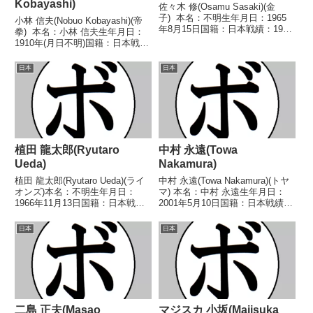
Kobayashi)
佐々木 修(Osamu Sasaki)(金
子) 本名：不明生年月日：1965
小林 信夫(Nobuo Kobayashi)(帝
年8月15日国籍：日本戦績：19戦
拳) 本名：小林 信夫生年月日：
15勝(9KO)4敗 【獲得タイトル】
1910年(月日不明)国籍：日本戦
1987年度全日本ライトフライ級
績：12戦6勝(2KO)4敗2分 【獲得
新人王 【戦歴】1985/09/05
タイトル】1928年度全日本選手
日本
日本
○4R判定 (採...
権ライト級優勝(アマチュア)第5
代(戦前)日本ライ...
植田 龍太郎(Ryutaro
中村 永遠(Towa
Ueda)
Nakamura)
植田 龍太郎(Ryutaro Ueda)(ライ
中村 永遠(Towa Nakamura)(トヤ
オンズ)本名：不明生年月日：
マ) 本名：中村 永遠生年月日：
1966年11月13日国籍：日本戦
2001年5月10日国籍：日本戦績：
績：25戦17勝(10KO)7敗1分【獲
6戦4勝(3KO)1敗1分 【獲得タイ
得タイトル】1987年度全日本フ
トル】なし 【戦歴】
日本
日本
ェザー級新人王【戦歴】
2024/06/16 ○4RTKO 知賀 竜
1986/05/20 ○2RKO 岩田...
一(LUSH緑)2024...
二島 正夫(Masao
マジスカ 小坂(Majisuka