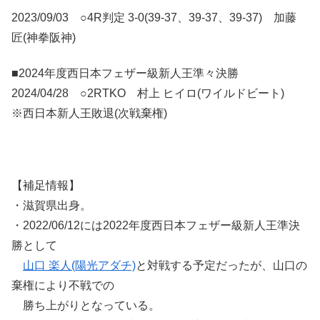
2023/09/03 ○4R判定 3-0(39-37、39-37、39-37) 加藤
匠(神拳阪神)
■2024年度西日本フェザー級新人王準々決勝
2024/04/28 ○2RTKO 村上 ヒイロ(ワイルドビート)
※西日本新人王敗退(次戦棄権)
【補足情報】
・滋賀県出身。
・2022/06/12には2022年度西日本フェザー級新人王準決
勝として
山口 楽人(陽光アダチ)
と対戦する予定だったが、山口の
棄権により不戦での
勝ち上がりとなっている。