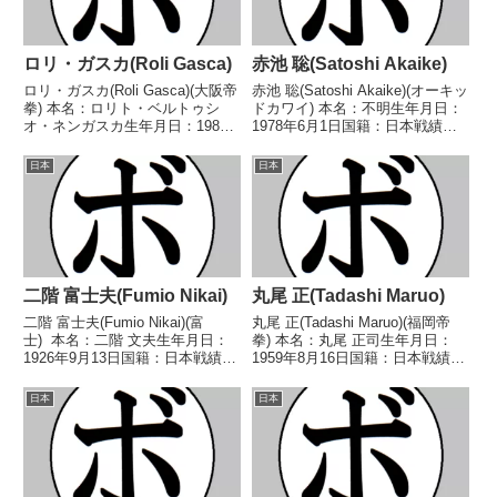
ロリ・ガスカ(Roli Gasca)
赤池 聡(Satoshi Akaike)
ロリ・ガスカ(Roli Gasca)(大阪帝
赤池 聡(Satoshi Akaike)(オーキッ
拳) 本名：ロリト・ベルトゥシ
ドカワイ) 本名：不明生年月日：
オ・ネンガスカ生年月日：1989
1978年6月1日国籍：日本戦績：2
年6月8日国籍：比戦績：37戦26
戦1勝(1KO)1敗 【獲得タイトル】
勝(9KO)10敗1分 【獲得タイト
なし 【戦歴】2005/06/18 ●4R
日本
日本
ル】第39代OPBF東洋太平洋スー
判定 0-2(37-39、38-39、38...
パーバンタム級王座PABAパン...
二階 富士夫(Fumio Nikai)
丸尾 正(Tadashi Maruo)
二階 富士夫(Fumio Nikai)(富
丸尾 正(Tadashi Maruo)(福岡帝
士) 本名：二階 文夫生年月日：
拳) 本名：丸尾 正司生年月日：
1926年9月13日国籍：日本戦績：
1959年8月16日国籍：日本戦績：
75戦37勝(15KO)25敗11分1中止1
24戦11勝(9KO)12敗1分 【獲得タ
無効試合 【獲得タイトル】1946
イトル】西部日本スーパーウェル
日本
日本
年度東日本フェザー級新人
ター級王座 【戦歴】
王 【戦歴】1946/...
1979/12/08 ●3RKO ...