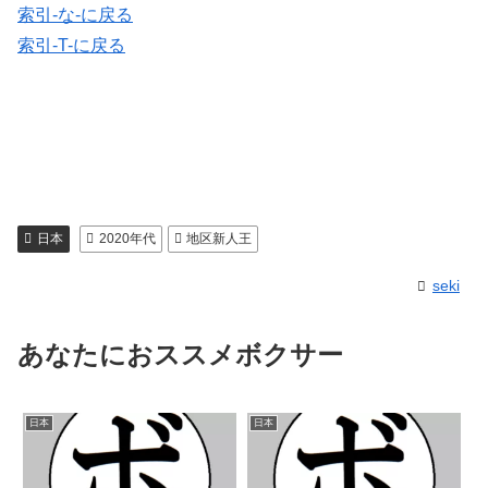
索引-な-に戻る
索引-T-に戻る
日本
2020年代
地区新人王
seki
あなたにおススメボクサー
日本
日本